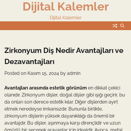
Dijital Kalemler
Skip
to
content
Dijital Kalemler
Zirkonyum Diş Nedir Avantajları ve
Dezavantajları
Posted on
Kasım 15, 2024
by
admin
Avantajları arasında estetik görünüm
en dikkat çekici
olanıdır. Zirkonyum dişler, doğal dişler gibi ışığı geçirir, bu
da onları son derece estetik kılar. Diğer dişlerden ayırt
etmek neredeyse imkansızdır. Bununla birlikte,
zirkonyum dişlerin yüksek dayanıklılığı da önemli bir
avantajdır. Bu dişler, aşınmaya karşı dirençlidir ve uzun
ömürlü bir seçenek arayanlar için idealdir. Ayrıca, metal