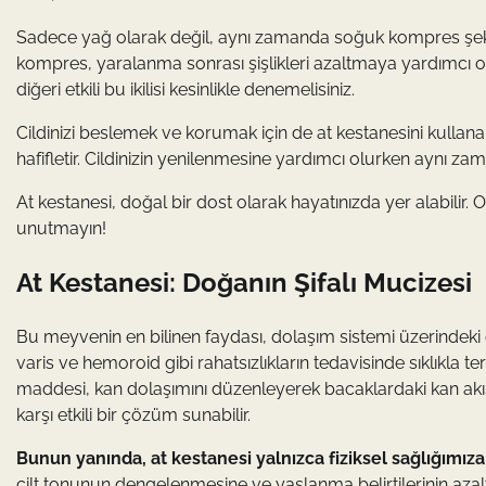
Sadece yağ olarak değil, aynı zamanda soğuk kompres şeklinde
kompres, yaralanma sonrası şişlikleri azaltmaya yardımcı ola
diğeri etkili bu ikilisi kesinlikle denemelisiniz.
Cildinizi beslemek ve korumak için de at kestanesini kullanab
hafifletir. Cildinizin yenilenmesine yardımcı olurken aynı zama
At kestanesi, doğal bir dost olarak hayatınızda yer alabili
unutmayın!
At Kestanesi: Doğanın Şifalı Mucizesi
Bu meyvenin en bilinen faydası, dolaşım sistemi üzerindeki ol
varis ve hemoroid gibi rahatsızlıkların tedavisinde sıklıkla te
maddesi, kan dolaşımını düzenleyerek bacaklardaki kan akışını 
karşı etkili bir çözüm sunabilir.
Bunun yanında, at kestanesi yalnızca fiziksel sağlığımıza 
cilt tonunun dengelenmesine ve yaşlanma belirtilerinin azalt