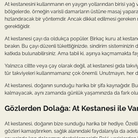
At kestanesini kullanmanın en yaygın yollarından birisi yağ
bölgelerde, örneğin varisli damarların üstüne masaj yaparak
hızlandıracak bir yöntemdir. Ancak dikkat edilmesi gereken
gerektiğidir.
At kestanesi çayı da oldukça popüler. Birkaç kuru at kest
bırakın. Bu çayı düzenli tükettiğinizde, sindirim sisteminizi
katkıda bulunabilirsiniz. Ama tabii ki, aşırıya kaçmamakta 
Yalnızca ciltte veya çay olarak değil, at kestanesi gıda ta
tür takviyeleri kullanmamanız çok önemli. Unutmayın, her do
At kestanesi, doğanın sunduğu harika bir şifa kaynağıdır. Bu
kalmayacak, aynı zamanda günlük yaşamınızda da fark oluş
Gözlerden Dolağa: At Kestanesi ile Va
At kestanesi, doğanın bize sunduğu harika bir hediye. Özel
gözleri kamaştırırken, sağlık alanındaki faydalarıyla da adeta