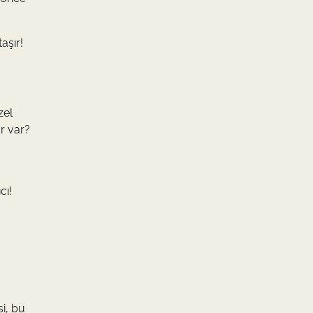
aşır!
zel
ar var?
cı!
i, bu