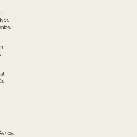
de
iyor.
enize,
in
u
al
r.
Ayrıca,