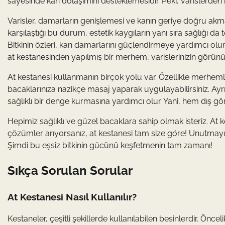
sayesinde kan dolaşımını desteklemesidir. Peki, varislerden
Varisler, damarların genişlemesi ve kanın geriye doğru ak
karşılaştığı bu durum, estetik kaygıların yanı sıra sağlığı da 
Bitkinin özleri, kan damarlarını güçlendirmeye yardımcı olu
at kestanesinden yapılmış bir merhem, varislerinizin görünü
At kestanesi kullanmanın birçok yolu var. Özellikle merhem
bacaklarınıza nazikçe masaj yaparak uygulayabilirsiniz. Ay
sağlıklı bir denge kurmasına yardımcı olur. Yani, hem dış görü
Hepimiz sağlıklı ve güzel bacaklara sahip olmak isteriz. At
çözümler arıyorsanız, at kestanesi tam size göre! Unutmayın
Şimdi bu eşsiz bitkinin gücünü keşfetmenin tam zamanı!
Sıkça Sorulan Sorular
At Kestanesi Nasıl Kullanılır?
Kestaneler, çeşitli şekillerde kullanılabilen besinlerdir. Öncel