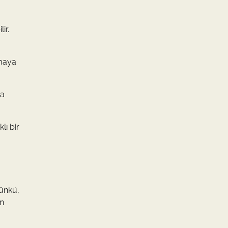
ir.
umaya
za
lı bir
Çünkü,
an