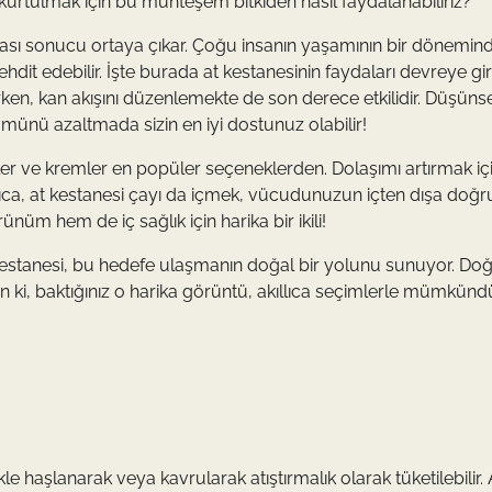
 kurtulmak için bu muhteşem bitkiden nasıl faydalanabiliriz?
ması sonucu ortaya çıkar. Çoğu insanın yaşamının bir dönemin
tehdit edebilir. İşte burada at kestanesinin faydaları devreye gir
rken, kan akışını düzenlemekte de son derece etkilidir. Düşüns
münü azaltmada sizin en iyi dostunuz olabilir!
ler ve kremler en popüler seçeneklerden. Dolaşımı artırmak iç
rıca, at kestanesi çayı da içmek, vücudunuzun içten dışa doğr
nüm hem de iç sağlık için harika bir ikili!
 kestanesi, bu hedefe ulaşmanın doğal bir yolunu sunuyor. Doğ
 ki, baktığınız o harika görüntü, akıllıca seçimlerle mümkündü
ikle haşlanarak veya kavrularak atıştırmalık olarak tüketilebilir. 