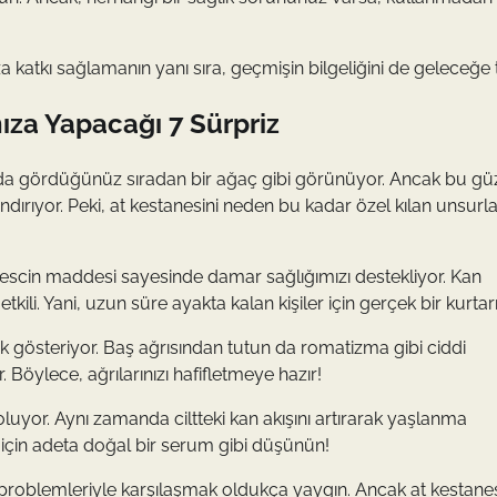
a katkı sağlamanın yanı sıra, geçmişin bilgeliğini de geleceğe t
ınıza Yapacağı 7 Sürpriz
nda gördüğünüz sıradan bir ağaç gibi görünüyor. Ancak bu gü
ndırıyor. Peki, at kestanesini neden bu kadar özel kılan unsurl
aescin maddesi sayesinde damar sağlığımızı destekliyor. Kan
ili. Yani, uzun süre ayakta kalan kişiler için gerçek bir kurtarı
lük gösteriyor. Baş ağrısından tutun da romatizma gibi ciddi
 Böylece, ağrılarınızı hafifletmeye hazır!
oluyor. Aynı zamanda ciltteki kan akışını artırarak yaşlanma
lt için adeta doğal bir serum gibi düşünün!
problemleriyle karşılaşmak oldukça yaygın. Ancak at kestanes