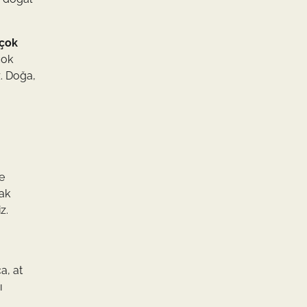
rçok
çok
z. Doğa,
e
rak
z.
a, at
ı