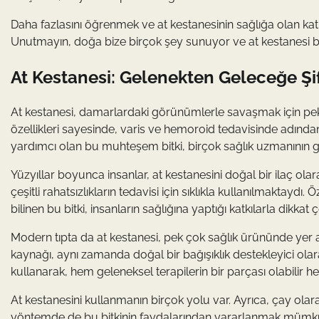
Daha fazlasını öğrenmek ve at kestanesinin sağlığa olan kat
Unutmayın, doğa bize birçok şey sunuyor ve at kestanesi bun
At Kestanesi: Gelenekten Geleceğe Şi
At kestanesi, damarlardaki görünümlerle savaşmak için pek ço
özellikleri sayesinde, varis ve hemoroid tedavisinde adından
yardımcı olan bu muhteşem bitki, birçok sağlık uzmanının g
Yüzyıllar boyunca insanlar, at kestanesini doğal bir ilaç olar
çeşitli rahatsızlıkların tedavisi için sıklıkla kullanılmaktaydı
bilinen bu bitki, insanların sağlığına yaptığı katkılarla dikkat ç
Modern tıpta da at kestanesi, pek çok sağlık ürününde yer al
kaynağı, aynı zamanda doğal bir bağışıklık destekleyici ola
kullanarak, hem geleneksel terapilerin bir parçası olabilir
At kestanesini kullanmanın birçok yolu var. Ayrıca, çay olara
yöntemde de bu bitkinin faydalarından yararlanmak mümkü