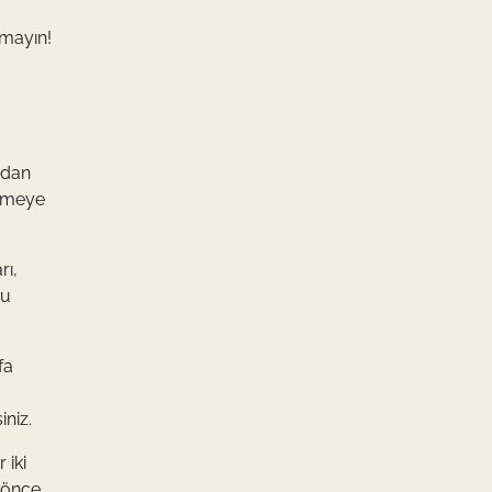
tmayın!
idan
lemeye
rı,
ğu
fa
niz.
 iki
 önce