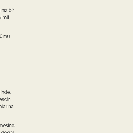
nız bir
vimli
ünümü
sinde,
 escin
nlarına
şmesine,
a doğal