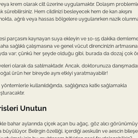
 veya krem olarak cilt üzerine uygulamaktır. Dolaşım problemle
 sürebilirsiniz. Hem cildinizi besleyecek hem de kan akışını
 nokta, ağrılı veya hassas bölgelere uygulanırken nazik olunm
anesi parçasını kaynayan suya ekleyin ve 10-15 dakika demlem
n daha sağlıklı çalışmasına ve genel vücut direncinizin artmasına
fayda var; çünkü her şeyde olduğu gibi, burada da dozaj çok ö
kviyeleri olarak da satılmaktadır. Ancak, doktorunuza danışmad
ğal ürün her bireyde aynı etkiyi yaratmayabilir!
 yöntemlerle kullanıldığında, sağlığınıza katkı sağlamakla
turacaktır.
risleri Unutun
likle bahar aylarında çiçek açan bu ağaç, göz alıcı görünümüy
 büyülüyor. Belirgin özelliği, içerdiği aeskulin ve aescin bileşe