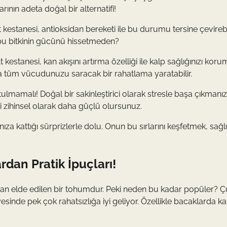
ının adeta doğal bir alternatifi!
At kestanesi, antioksidan bereketi ile bu durumu tersine çevirebil
i, bu bitkinin gücünü hissetmeden?
estanesi, kan akışını artırma özelliği ile kalp sağlığınızı kor
aklıkla tüm vücudunuzu saracak bir rahatlama yaratabilir.
lmamalı! Doğal bir sakinleştirici olarak stresle başa çıkmanı
ani zihinsel olarak daha güçlü olursunuz.
za kattığı sürprizlerle dolu. Onun bu sırlarını keşfetmek, sağlık
rdan Pratik İpuçları!
tan elde edilen bir tohumdur. Peki neden bu kadar popüler? 
esinde pek çok rahatsızlığa iyi geliyor. Özellikle bacaklarda k