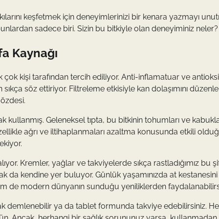
kılarını keşfetmek için deneyimlerinizi bir kenara yazmayı unu
lardan sadece biri. Sizin bu bitkiyle olan deneyiminiz neler?
fa Kaynağı
k kişi tarafından tercih ediliyor. Anti-inflamatuar ve antioks
 sıkça söz ettiriyor. Filtreleme etkisiyle kan dolaşımını düzen
özdesi.
ak kullanmış. Geleneksel tıpta, bu bitkinin tohumları ve kabukla
. Özellikle ağrı ve iltihaplanmaları azaltma konusunda etkili oldu
ekiyor.
ıyor. Kremler, yağlar ve takviyelerde sıkça rastladığımız bu şi
rak da kendine yer buluyor. Günlük yaşamınızda at kestanesini
 hem de modern dünyanın sunduğu yeniliklerden faydalanabilirsi
k demlenebilir ya da tablet formunda takviye edebilirsiniz. Her
n. Ancak, herhangi bir sağlık sorununuz varsa, kullanmadan