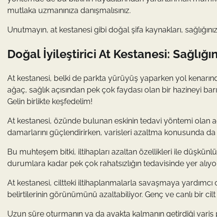
mutlaka uzmanınıza danışmalısınız.
Unutmayın, at kestanesi gibi doğal şifa kaynakları, sağlığınız
Doğal İyileştirici At Kestanesi: Sağlığ
At kestanesi, belki de parkta yürüyüş yaparken yol kenarı
ağaç, sağlık açısından pek çok faydası olan bir hazineyi barı
Gelin birlikte keşfedelim!
At kestanesi, özünde bulunan eskinin tedavi yöntemi olan 
damarlarını güçlendirirken, varisleri azaltma konusunda da etk
Bu muhteşem bitki, iltihapları azaltan özellikleri ile düşkün
durumlara kadar pek çok rahatsızlığın tedavisinde yer alıyor.
At kestanesi, ciltteki iltihaplanmalarla savaşmaya yardımcı 
belirtilerinin görünümünü azaltabiliyor. Genç ve canlı bir ci
Uzun süre oturmanın ya da ayakta kalmanın getirdiği varis 