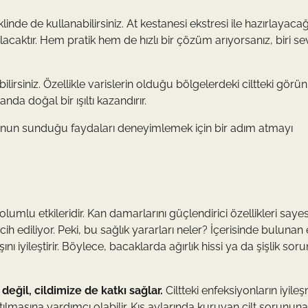
 de kullanabilirsiniz. At kestanesi ekstresi ile hazırlayacağı
caktır. Hem pratik hem de hızlı bir çözüm arıyorsanız, biri se
ilirsiniz. Özellikle varislerin olduğu bölgelerdeki ciltteki gör
nda doğal bir ışıltı kazandırır.
r. Onun sunduğu faydaları deneyimlemek için bir adım atmayı
umlu etkileridir. Kan damarlarını güçlendirici özellikleri saye
rcih ediliyor. Peki, bu sağlık yararları neler? İçerisinde bulunan
iyileştirir. Böylece, bacaklarda ağırlık hissi ya da şişlik soru
değil, cildimize de katkı sağlar.
Ciltteki enfeksiyonların iyile
ılmasına yardımcı olabilir. Kış aylarında kuruyan cilt sorunun