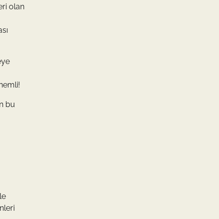
ri olan
ası
eye
nemli!
an bu
le
nleri