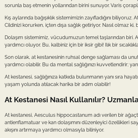
sorunla baş etmenin yollarından birini sunuyor. Varis çoraplar
Kış aylarında bağışıklık sistemimizin zayıfladığını biliyoruz. 
Cildinizi korurken, içten dışa sağlık getiriyor. Nasıl olmaz k
Dolaşım sistemimiz, vücudumuzun temel taşlarından biri. At k
yardımcı oluyor. Bu, kalbiniz için bir iksir gibi! Ilık bir sıc
Son olarak, at kestanesinin ruhsal denge sağlaması da unutu
yardımcı olabilir. Bu da mental sağlığınızı kuvvetlendirir; y
At kestanesi, sağlığınıza katkıda bulunmanın yanı sıra hayatını
yaşam yolunda atılacak harika bir adım olabilir!
At Kestanesi Nasıl Kullanılır? Uzmanla
At kestanesi, Aesculus hippocastanum adı verilen bir ağaç
antienflamatuar ve kan dolaşımını düzenleyici özellikleri say
akışını artırmaya yardımcı olmasıyla biliniyor.