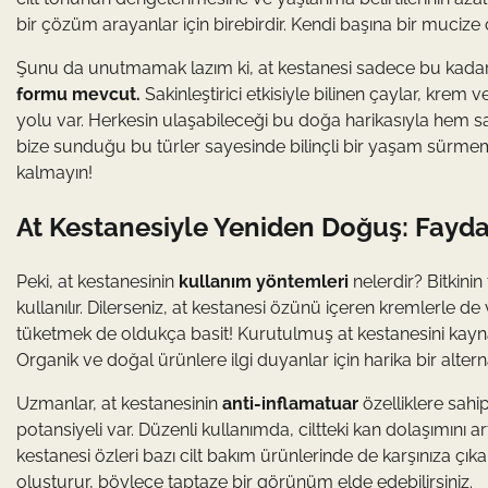
bir çözüm arayanlar için birebirdir. Kendi başına bir muc
Şunu da unutmamak lazım ki, at kestanesi sadece bu kadar
formu mevcut.
Sakinleştirici etkisiyle bilinen çaylar, krem
yolu var. Herkesin ulaşabileceği bu doğa harikasıyla hem sağ
bize sunduğu bu türler sayesinde bilinçli bir yaşam sürmem
kalmayın!
At Kestanesiyle Yeniden Doğuş: Fayda
Peki, at kestanesinin
kullanım yöntemleri
nelerdir? Bitkini
kullanılır. Dilerseniz, at kestanesi özünü içeren kremlerle de va
tüketmek de oldukça basit! Kurutulmuş at kestanesini kaynar s
Organik ve doğal ürünlere ilgi duyanlar için harika bir alterna
Uzmanlar, at kestanesinin
anti-inflamatuar
özelliklere sahip
potansiyeli var. Düzenli kullanımda, ciltteki kan dolaşımını ar
kestanesi özleri bazı cilt bakım ürünlerinde de karşınıza çıka
oluşturur, böylece taptaze bir görünüm elde edebilirsiniz.