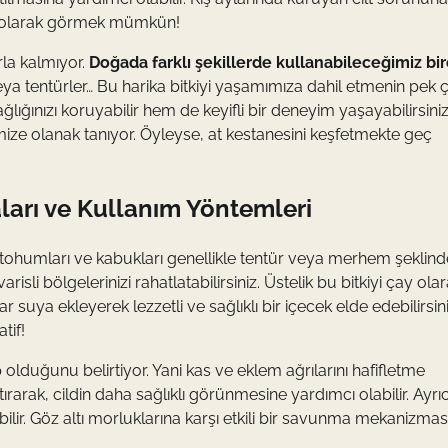
ize olarak görmek mümkün!
la kalmıyor.
Doğada farklı şekillerde kullanabileceğimiz bi
 veya tentürler… Bu harika bitkiyi yaşamımıza dahil etmenin pek 
lığınızı koruyabilir hem de keyifli bir deneyim yaşayabilirsini
ize olanak tanıyor. Öyleyse, at kestanesini keşfetmekte geç
ları ve Kullanım Yöntemleri
n tohumları ve kabukları genellikle tentür veya merhem şeklind
risli bölgelerinizi rahatlatabilirsiniz. Üstelik bu bitkiyi çay ola
uya ekleyerek lezzetli ve sağlıklı bir içecek elde edebilirsini
tif!
 olduğunu belirtiyor. Yani kas ve eklem ağrılarını hafifletme
tırarak, cildin daha sağlıklı görünmesine yardımcı olabilir. Ayrıc
bilir. Göz altı morluklarına karşı etkili bir savunma mekanizmas