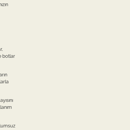
ızın
r,
e botlar
arın
larla
ayısını
ullanım
 olumsuz