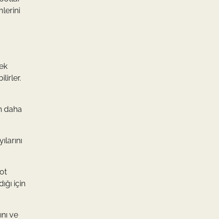
mlerini
rek
lirler.
ın daha
ılarını
ot
ığı için
ını ve