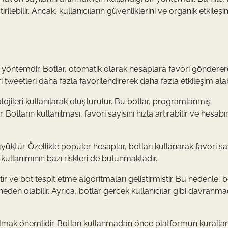
rilebilir. Ancak, kullanıcıların güvenliklerini ve organik etkileşi
r yöntemdir. Botlar, otomatik olarak hesaplara favori göndere
ri tweetleri daha fazla favorilendirerek daha fazla etkileşim alabi
lojileri kullanılarak oluşturulur. Bu botlar, programlanmış
 Botların kullanılması, favori sayısını hızla artırabilir ve hesab
üktür. Özellikle popüler hesaplar, botları kullanarak favori say
t kullanımının bazı riskleri de bulunmaktadır.
 ve bot tespit etme algoritmaları geliştirmiştir. Bu nedenle, b
den olabilir. Ayrıca, botlar gerçek kullanıcılar gibi davranmad
olmak önemlidir. Botları kullanmadan önce platformun kurallar