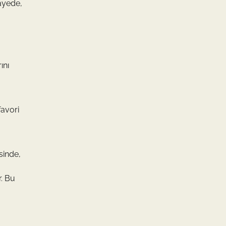
sayede,
ını
favori
sinde,
r. Bu