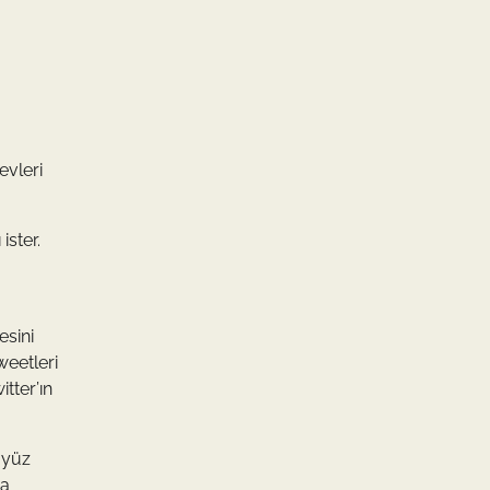
evleri
ister.
esini
weetleri
tter’ın
rayüz
da