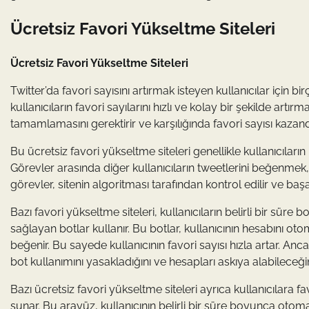
Ücretsiz Favori Yükseltme Siteleri
Ücretsiz Favori Yükseltme Siteleri
Twitter’da favori sayısını artırmak isteyen kullanıcılar için b
kullanıcıların favori sayılarını hızlı ve kolay bir şekilde artırm
tamamlamasını gerektirir ve karşılığında favori sayısı kazandı
Bu ücretsiz favori yükseltme siteleri genellikle kullanıcıların
Görevler arasında diğer kullanıcıların tweetlerini beğenmek,
görevler, sitenin algoritması tarafından kontrol edilir ve başar
Bazı favori yükseltme siteleri, kullanıcıların belirli bir sür
sağlayan botlar kullanır. Bu botlar, kullanıcının hesabını oto
beğenir. Bu sayede kullanıcının favori sayısı hızla artar. An
bot kullanımını yasakladığını ve hesapları askıya alabileceğ
Bazı ücretsiz favori yükseltme siteleri ayrıca kullanıcılara fa
sunar. Bu arayüz, kullanıcının belirli bir süre boyunca otoma