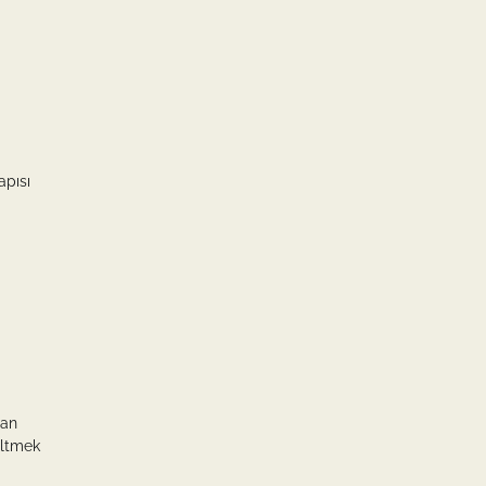
apısı
ran
eltmek