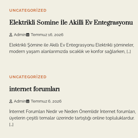
UNCATEGORIZED
Elektrikli Somine İle Akilli Ev Entegrasyonu
Admin
Temmuz 16, 2026
Elektrikli Şömine ile Akıllı Ev Entegrasyonu Elektrikli şömineler,
modern yaşam alanlarımızda sıcaklık ve konfor sağlarken, […]
17 min read
0
UNCATEGORIZED
internet forumları
Admin
Temmuz 6, 2026
İnternet Forumları Nedir ve Neden Önemlidir İnternet forumları,
üyelerin çeşitli temalar üzerinde tartıştığı online topluluklardur.
[…]