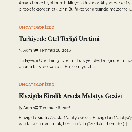
Ahşap Parke Fiyatlarını Etkileyen Unsurlar Ahşap parke fiyat
birçok faktörden etkilenir. Bu faktörler arasında malzeme […
2 min read
0
UNCATEGORIZED
Turkiyede Otel Terligi Uretimi
Admin
Temmuz 28, 2026
Türkiye’de Otel Terliği Üretimi Türkiye, otel terliği üretimin
önemli bir yere sahiptir. Bu, hem yerel […]
2 min read
0
UNCATEGORIZED
Elazigda Kiralik Aracla Malatya Gezisi
Admin
Temmuz 16, 2026
Elazığ’da Kiralık Araçla Malatya Gezisi Elazığ’dan Malatya’
yapılacak bir yolculuk, hem doğal güzellikleri hem de […]
16 min read
0