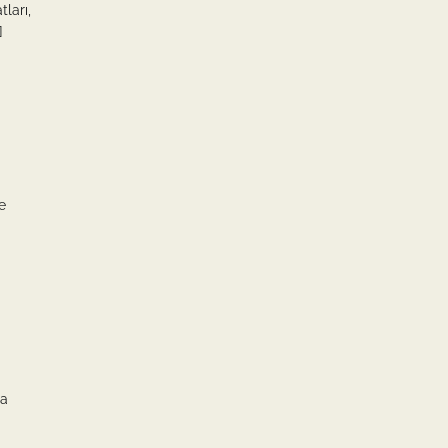
ları,
]
de
ya