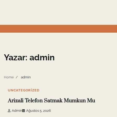
Skip
to
content
Yazar:
admin
Home
admin
2 min read
0
UNCATEGORIZED
Arizali Telefon Satmak Mumkun Mu
Admin
Ağustos 5, 2026