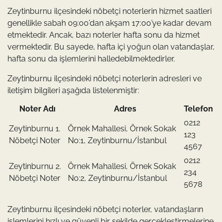
Zeytinburnu ilçesindeki nöbetçi noterlerin hizmet saatleri
genellikle sabah 09:00’dan akşam 17:00’ye kadar devam
etmektedir. Ancak, bazı noterler hafta sonu da hizmet
vermektedir. Bu sayede, hafta içi yoğun olan vatandaşlar,
hafta sonu da işlemlerini halledebilmektedirler.
Zeytinburnu ilçesindeki nöbetçi noterlerin adresleri ve
iletişim bilgileri aşağıda listelenmiştir:
Noter Adı
Adres
Telefon
0212
Zeytinburnu 1.
Örnek Mahallesi, Örnek Sokak
123
Nöbetçi Noter
No:1, Zeytinburnu/İstanbul
4567
0212
Zeytinburnu 2.
Örnek Mahallesi, Örnek Sokak
234
Nöbetçi Noter
No:2, Zeytinburnu/İstanbul
5678
Zeytinburnu ilçesindeki nöbetçi noterler, vatandaşların
işlemlerini hızlı ve güvenli bir şekilde gerçekleştirmelerine