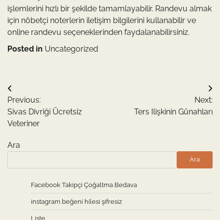
işlemlerini hızlı bir şekilde tamamlayabilir. Randevu almak
için nöbetçi noterlerin iletişim bilgilerini kullanabilir ve
online randevu seçeneklerinden faydalanabilirsiniz.
Posted in
Uncategorized
Yazı
Previous:
Next:
gezinmesi
Sivas Divriği Ücretsiz
Ters Ilişkinin Günahları
Veteriner
Ara
Ara
Facebook Takipçi Çoğaltma Bedava
instagram beğeni hilesi şifresiz
Liste