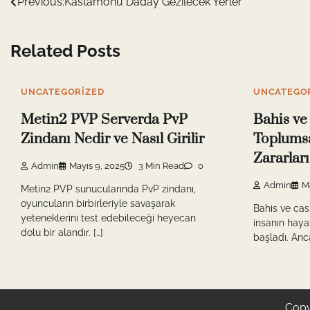
Yazı
Previous:
Kastamonu Daday Gezilecek Yerler
gezinmesi
Related Posts
UNCATEGORIZED
UNCATEGO
Metin2 PVP Serverda PvP
Bahis ve
Zindanı Nedir ve Nasıl Girilir
Toplumsa
Zararları
Admin
Mayıs 9, 2025
3 Min Read
0
Admin
Ma
Metin2 PVP sunucularında PvP zindanı,
oyuncuların birbirleriyle savaşarak
Bahis ve cas
yeteneklerini test edebileceği heyecan
insanın haya
dolu bir alandır. […]
başladı. Anca
Copy