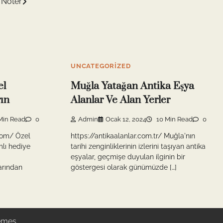
 Noter
UNCATEGORIZED
el
Muğla Yatağan Antika Eşya
rın
Alanlar Ve Alan Yerler
Min Read
0
Admin
Ocak 12, 2024
10 Min Read
0
com/ Özel
https://antikaalanlar.com.tr/ Muğla'nın
mlı hediye
tarihi zenginliklerinin izlerini taşıyan antika
eşyalar, geçmişe duyulan ilginin bir
arından
göstergesi olarak günümüzde […]
emes
.