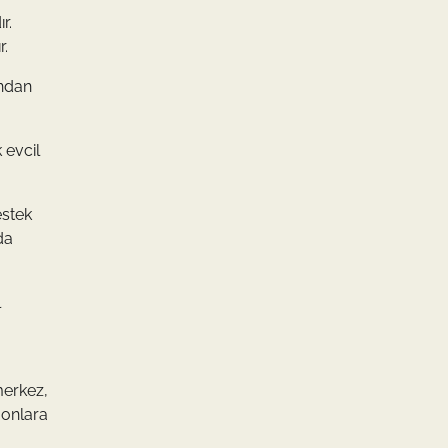
r.
r.
ından
 evcil
estek
da
l
merkez,
 onlara