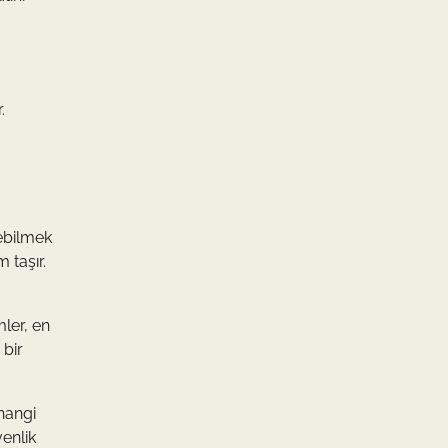
.
debilmek
 taşır.
mler, en
 bir
rhangi
venlik