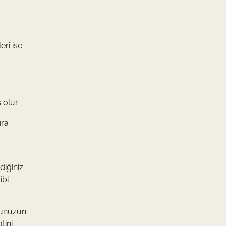
ri ise
 olur.
ıra
diğiniz
ibi
vunuzun
tini