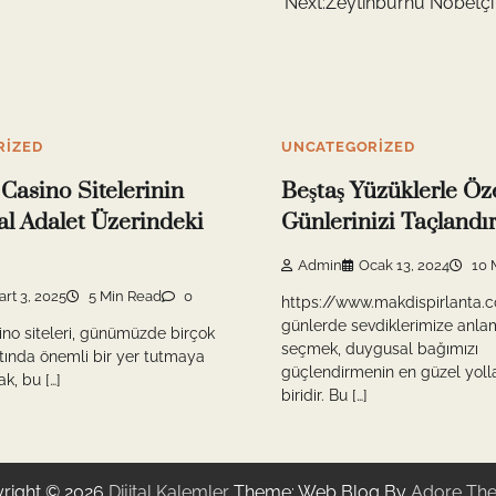
Next:
Zeytinburnu Nöbetçi
RIZED
UNCATEGORIZED
 Casino Sitelerinin
Beştaş Yüzüklerle Öz
l Adalet Üzerindeki
Günlerinizi Taçlandı
Admin
Ocak 13, 2024
10 
rt 3, 2025
5 Min Read
0
https://www.makdispirlanta.
günlerde sevdiklerimize anla
ino siteleri, günümüzde birçok
seçmek, duygusal bağımızı
tında önemli bir yer tutmaya
güçlendirmenin en güzel yoll
k, bu […]
biridir. Bu […]
right © 2026
Dijital Kalemler
Theme: Web Blog By
Adore Th