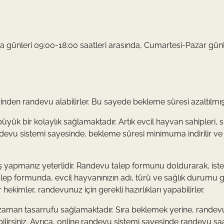
günleri 09:00-18:00 saatleri arasında, Cumartesi-Pazar günle
nden randevu alabilirler. Bu sayede bekleme süresi azaltılmış
ük bir kolaylık sağlamaktadır. Artık evcil hayvan sahipleri, s
devu sistemi sayesinde, bekleme süresi minimuma indirilir ve
ş yapmanız yeterlidir. Randevu talep formunu doldurarak, iste
alep formunda, evcil hayvanınızın adı, türü ve sağlık durumu g
ekimler, randevunuz için gerekli hazırlıkları yapabilirler.
r zaman tasarrufu sağlamaktadır. Sıra beklemek yerine, rande
labilirsiniz. Ayrıca, online randevu sistemi sayesinde randevu saa