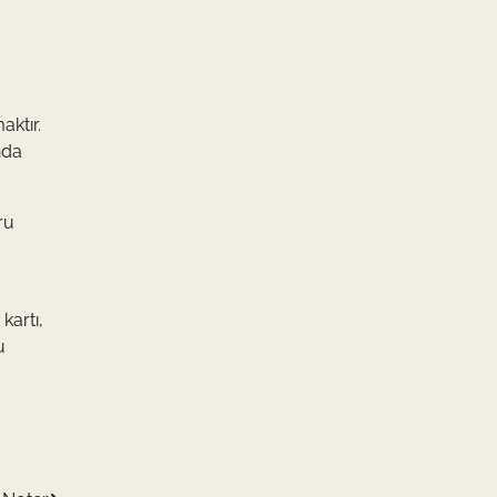
ktır.
nda
ru
kartı,
u