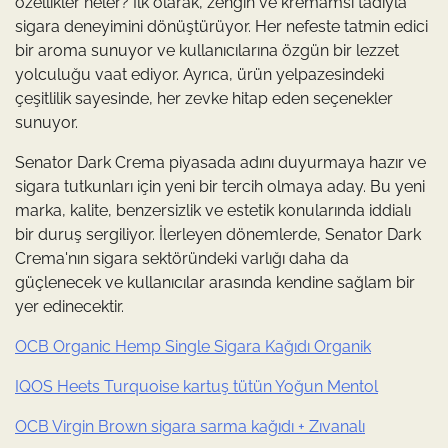
özellikler neler? İlk olarak, zengin ve kremamsı tadıyla
sigara deneyimini dönüştürüyor. Her nefeste tatmin edici
bir aroma sunuyor ve kullanıcılarına özgün bir lezzet
yolculuğu vaat ediyor. Ayrıca, ürün yelpazesindeki
çeşitlilik sayesinde, her zevke hitap eden seçenekler
sunuyor.
Senator Dark Crema piyasada adını duyurmaya hazır ve
sigara tutkunları için yeni bir tercih olmaya aday. Bu yeni
marka, kalite, benzersizlik ve estetik konularında iddialı
bir duruş sergiliyor. İlerleyen dönemlerde, Senator Dark
Crema'nın sigara sektöründeki varlığı daha da
güçlenecek ve kullanıcılar arasında kendine sağlam bir
yer edinecektir.
OCB Organic Hemp Single Sigara Kağıdı Organik
IQOS Heets Turquoise kartuş tütün Yoğun Mentol
OCB Virgin Brown sigara sarma kağıdı + Zıvanalı