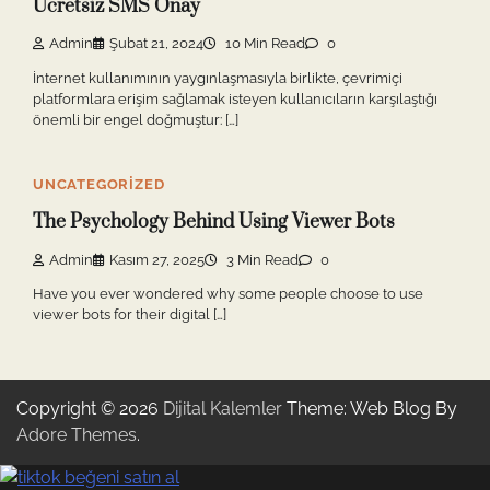
Ücretsiz SMS Onay
Admin
Şubat 21, 2024
10 Min Read
0
İnternet kullanımının yaygınlaşmasıyla birlikte, çevrimiçi
platformlara erişim sağlamak isteyen kullanıcıların karşılaştığı
önemli bir engel doğmuştur: […]
UNCATEGORIZED
The Psychology Behind Using Viewer Bots
Admin
Kasım 27, 2025
3 Min Read
0
Have you ever wondered why some people choose to use
viewer bots for their digital […]
Copyright © 2026
Dijital Kalemler
Theme: Web Blog By
Adore Themes
.