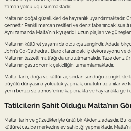
zaman yolculuğu sunmaktadır.
Malta'nın doğal güzellikleri de hayranlık uyandırmaktadır. Cr
cennettir. Renkli mercan resifleri ve deniz tabanındaki sual
Aynı zamanda Malta'nın kıyı şeridi, uzun plajları ve güneşle
Malta'nın kültürel yaşamı da oldukça zengindir. Adada birçok f
John's Co-Cathedral, Barok tarzındaki iç dekorasyonu ve değ
Malta'nın lezzetli mutfağı da unutulmamalıdır. Taze deniz ürü
Malta'nın gastronomik çekiciliğini tamamlamaktadır.
Malta, tarih, doğa ve kültür açısından sunduğu zenginliklerle
büyülü dünyasına yolculuk yapmak, unutulmaz anılar ve keşi
yerin benzersiz atmosferine kapılmakta ve hayranlıkla geri
Tatilcilerin Şahit Olduğu Malta’nın Gö
Malta, tarih ve güzellikleriyle ünlü bir Akdeniz adasıdır. Bu k
kültürel cazibe merkezine ev sahipliği yapmaktadır. Malta'nın