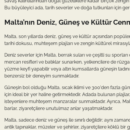
savaş kalıntılarından doğal güzelliklere kadar birçok zengin
Bu büyüleyici ada, tarih severler ve doğa tutkunları için ge
Malta’nın Deniz, Güneş ve Kültür Cenn
Malta, son yıllarda deniz, güneş ve kültür açısından popüler 
tarihi dokusu, muhteşem plajları ve zengin kültürel mirasıyl
Deniz severler için Malta, berrak suları ve çeşitli su sporları 
mercan resifleri ve batıklar sunarken, yelkencilere de rüzga
yüzme keyfi yapabilir veya altın kumsallarda güneşin tadını çık
benzersiz bir deneyim sunmaktadır.
Güneşin bol olduğu Malta, sıcak iklimi ve 300'den fazla g
için ideal bir yer haline getirmektedir. Adada bulunan plajla
isteyenlere muhteşem manzaralar sunmaktadır. Ayrıca, Malta
barlar, ziyaretçilere unutulmaz anlar yaşatmaktadır.
Malta, sadece deniz ve güneş ile sınırlı değildir; aynı zaman
antik tapınaklar, müzeler ve şehirler, ziyaretçilere köklü bi