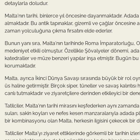
detaylarla doludur.
Malta'nın tarihi, binlerce yıl öncesine dayanmaktadır. Adada 
almaktadır. Bu antik tapınaklar, gizemli ve çağlar öncesine ai
zaman yolculuğuna çıkma fırsatını elde ederler.
Bunun yanı sıra, Malta'nın tarihinde Roma İmparatorluğu, O
medeniyet etkili olmuştur. Özellikle Şövalyeler dönemi, ada ü
katedraller ve müze benzeri yapılar inşa etmiştir. Bugün bu y
korumaktadır.
Malta, ayrıca İkinci Dünya Savaşı sırasında büyük bir rol oy
üs haline getirmiştir. Birçok siper, tüneller ve savaş kalıntısı h
canlı tutmaktadır ve ziyaretçilere derinden etkileyici bir d
Tatilciler, Malta'nın tarihi mirasını keşfederken aynı zamanda 
suları, sakin koyları ve nefes kesen manzaralarıyla adada 
bir kombinasyonu olan Malta, herkesin ilgisini çekecek bir 
Tatilciler Malta'yı ziyaret ettiklerinde görkemli bir tarihin iz