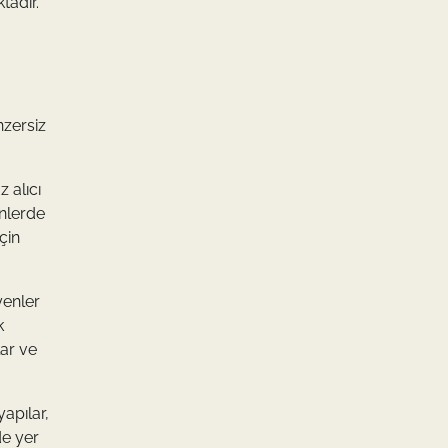
tadır.
nzersiz
z alıcı
ünlerde
çin
yenler
k
ar ve
yapılar,
de yer