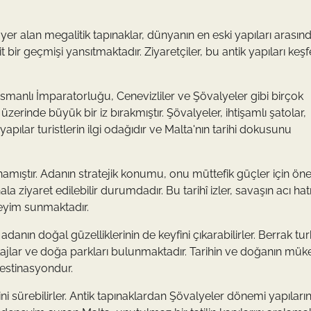
yer alan megalitik tapınaklar, dünyanın en eski yapıları arasın
t bir geçmişi yansıtmaktadır. Ziyaretçiler, bu antik yapıları keş
smanlı İmparatorluğu, Cenevizliler ve Şövalyeler gibi birçok
zerinde büyük bir iz bırakmıştır. Şövalyeler, ihtişamlı şatolar,
apılar turistlerin ilgi odağıdır ve Malta'nın tarihi dokusunu
namıştır. Adanın stratejik konumu, onu müttefik güçler için öne
ala ziyaret edilebilir durumdadır. Bu tarihî izler, savaşın acı hatı
eneyim sunmaktadır.
adanın doğal güzelliklerinin de keyfini çıkarabilirler. Berrak tu
plajlar ve doğa parkları bulunmaktadır. Tarihin ve doğanın m
destinasyondur.
lerini sürebilirler. Antik tapınaklardan Şövalyeler dönemi yapıları