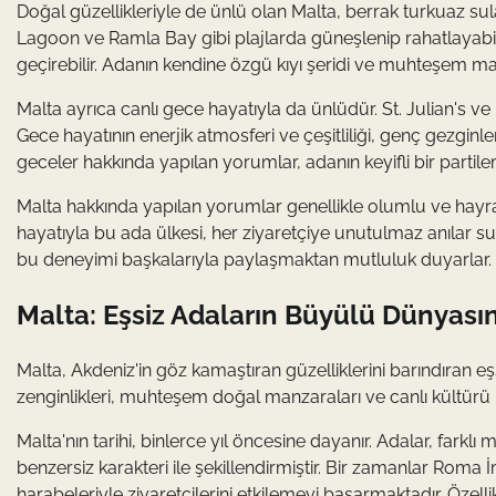
Doğal güzellikleriyle de ünlü olan Malta, berrak turkuaz sula
Lagoon ve Ramla Bay gibi plajlarda güneşlenip rahatlayabilir
geçirebilir. Adanın kendine özgü kıyı şeridi ve muhteşem man
Malta ayrıca canlı gece hayatıyla da ünlüdür. St. Julian's ve 
Gece hayatının enerjik atmosferi ve çeşitliliği, genç gezginler
geceler hakkında yapılan yorumlar, adanın keyifli bir partile
Malta hakkında yapılan yorumlar genellikle olumlu ve hayranlı
hayatıyla bu ada ülkesi, her ziyaretçiye unutulmaz anılar su
bu deneyimi başkalarıyla paylaşmaktan mutluluk duyarlar.
Malta: Eşsiz Adaların Büyülü Dünyası
Malta, Akdeniz'in göz kamaştıran güzelliklerini barındıran e
zenginlikleri, muhteşem doğal manzaraları ve canlı kültürü il
Malta'nın tarihi, binlerce yıl öncesine dayanır. Adalar, fark
benzersiz karakteri ile şekillendirmiştir. Bir zamanlar Rom
harabeleriyle ziyaretçilerini etkilemeyi başarmaktadır. Özelli