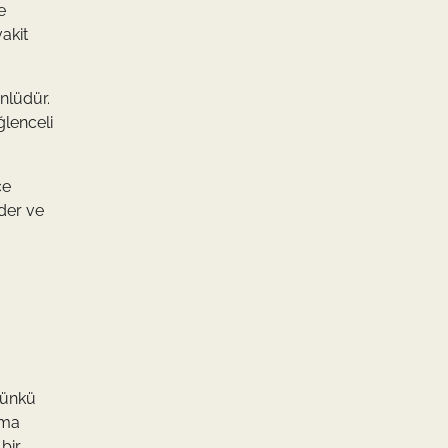
e
akit
ünlüdür.
ğlenceli
ce
eder ve
ugünkü
lma
 bir