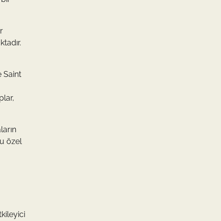
r
ktadır.
e Saint
plar,
ların
u özel
kileyici