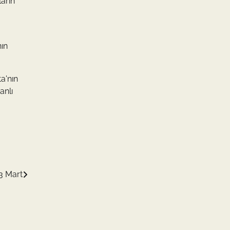
ların
nın
ta'nın
anlı
3 Mart