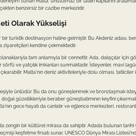
 deneyim sunan Malta, unutulmaz bir tatilin kapılarını aralamak
rçekten benzersiz bir cazibe merkezidir.
eti Olarak Yükselişi
bir turistik destinasyon haline gelmiştir. Bu Akdeniz adası, be
a ziyaretçileri kendine çekmektedir.
olanaklarıyla tam anlamıyla bir cennettir. Ada, dalışçılar için gö
r sörfü ve yatçılık imkanları sunmaktadır. İsteyenler, mavi lag
arabilir. Malta'nın deniz aktiviteleriyle dolu olması, tatilciler i
üneşiyle ünlüdür. Bu da onu güneşlenmek ve bronzlaşmak iste
r, doğal güzellikleriyle beraber güneşbatımının keyfini çıkarma
'nın gece hayatı da canlıdır ve eğlence merkezleri, restoranl
da zengin bir kültürel mirasa da sahiptir. Adada bulunan tarihi 
r geçmişi keşfetme fırsatı sunar. UNESCO Dünya Mirası Listesi'n