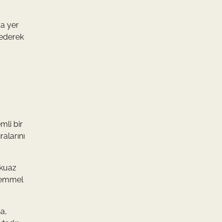
da yer
federek
mli bir
ralarını
rkuaz
ükemmel
na,