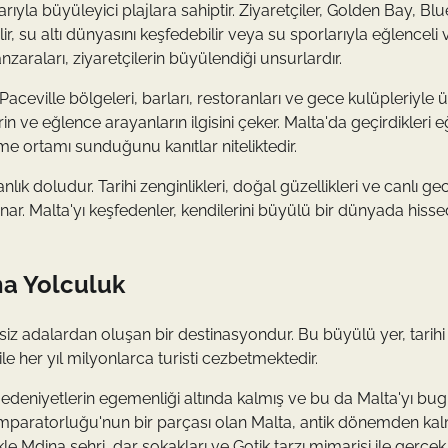
rıyla büyüleyici plajlara sahiptir. Ziyaretçiler, Golden Bay, Blu
, su altı dünyasını keşfedebilir veya su sporlarıyla eğlenceli v
zaraları, ziyaretçilerin büyülendiği unsurlardır.
Paceville bölgeleri, barları, restoranları ve gece kulüpleriyle 
in ve eğlence arayanların ilgisini çeker. Malta'da geçirdikleri e
me ortamı sunduğunu kanıtlar niteliktedir.
k doludur. Tarihi zenginlikleri, doğal güzellikleri ve canlı ge
nar. Malta'yı keşfedenler, kendilerini büyülü bir dünyada hiss
na Yolculuk
şsiz adalardan oluşan bir destinasyondur. Bu büyülü yer, tarihi
e her yıl milyonlarca turisti cezbetmektedir.
lı medeniyetlerin egemenliği altında kalmış ve bu da Malta'yı b
a İmparatorluğu'nun bir parçası olan Malta, antik dönemden ka
kle Mdina şehri, dar sokakları ve Gotik tarzı mimarisi ile gerçek