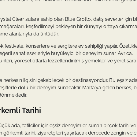
ystal Clear sulara sahip olan Blue Grotto, dalış severler için bi
tı mağaraları, keşfedilmeyi bekleyen bir dünyayı ortaya çıkarma
nme alanlarıyla da ünlüdür.
estivale, konserlere ve sergilere ev sahipliği yapılır. Özellikl
erli sanat eserleriyle büyüleyici bir deneyim sunar. Ayrıca,
nleri, yöresel otlarla lezzetlendirilmiş yemekler ve yerel şara
 herkesin ilgisini çekebilecek bir destinasyondur. Bu eşsiz ada
flerle dolu bir deneyim sunacaktır. Malta'ya gelen herkes, b
 dönmektedir.
rkemli Tarihi
üçük ada, tatilciler için eşsiz deneyimler sunan birçok tarihi ve
 görkemli tarihi, ziyaretçileri şaşırtacak derecede zengin ve et