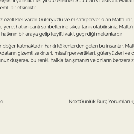
eşesini yansıtır. Her yıl düzenlenen St. Julian's Festivali, Maltalı
i bir etkinliktir.
özellikler vardır. Güleryüzlü ve misafirperver olan Maltalılar,
 yerel halkın canlı sohbetlerine sıkça tanık olabilirsiniz. Malta'
alkının bir araya gelip keyifli vakit geçirdiği mekanlardır.
bir değer katmaktadır. Farklı kökenlerden gelen bu insanlar, Mal
daların gizemli sakinleri, misafirperverlikleri, güleryüzleri ve c
unuz düşerse, bu renkli halkla tanışmanızı ve onların benzersiz
ve
Next:
Günlük Burç Yorumları 1