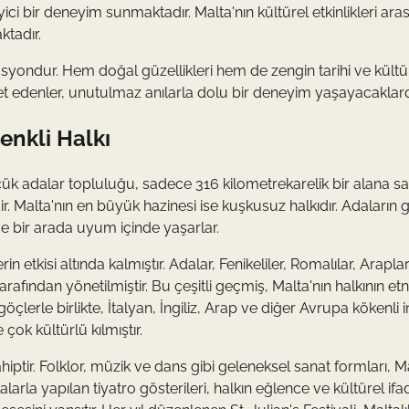
ici bir deneyim sunmaktadır. Malta'nın kültürel etkinlikleri ara
ktadır.
asyondur. Hem doğal güzellikleri hem de zengin tarihi ve kültü
yaret edenler, unutulmaz anılarla dolu bir deneyim yaşayacaklard
enkli Halkı
üçük adalar topluluğu, sadece 316 kilometrekarelik bir alana s
dir. Malta'nın en büyük hazinesi ise kuşkusuz halkıdır. Adaların 
ve bir arada uyum içinde yaşarlar.
n etkisi altında kalmıştır. Adalar, Fenikeliler, Romalılar, Araplar
fından yönetilmiştir. Bu çeşitli geçmiş, Malta'nın halkının etn
çlerle birlikte, İtalyan, İngiliz, Arap ve diğer Avrupa kökenli 
çok kültürlü kılmıştır.
ahiptir. Folklor, müzik ve dans gibi geleneksel sanat formları, M
alarla yapılan tiyatro gösterileri, halkın eğlence ve kültürel ifa