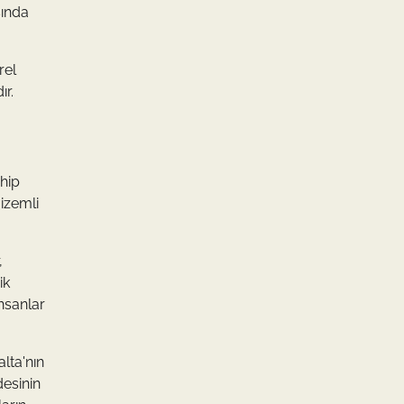
sında
rel
ır.
ahip
gizemli
,
ik
insanlar
alta'nın
desinin