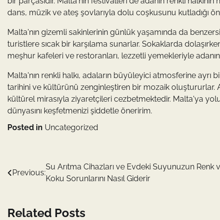
bir parçasıdır. Malta'nın festivalleri de adanın renkli halkının n
dans, müzik ve ateş şovlarıyla dolu coşkusunu kutladığı öneml
Malta'nın gizemli sakinlerinin günlük yaşamında da benzersiz 
turistlere sıcak bir karşılama sunarlar. Sokaklarda dolaşırken,
meşhur kafeleri ve restoranları, lezzetli yemekleriyle adanın h
Malta'nın renkli halkı, adaların büyüleyici atmosferine ayrı 
tarihini ve kültürünü zenginleştiren bir mozaik oluştururlar. A
kültürel mirasıyla ziyaretçileri cezbetmektedir. Malta'ya yol
dünyasını keşfetmenizi şiddetle öneririm.
Posted in
Uncategorized
Yazı
Su Arıtma Cihazları ve Evdeki Suyunuzun Renk 
Previous:
Koku Sorunlarını Nasıl Giderir
gezinmesi
Related Posts