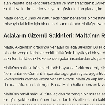
alan Valletta, başkent olarak tarihi ve mimari açıdan büyüley
ise festivaller, konserler ve tiyatro gösterileri ön plana çıkma
Malta deniz, güneş ve kültür açısından benzersiz bir destin
mirasıyla tatilciler için bir cennet sunmaktadır. Malta'yı zi
Adaların Gizemli Sakinleri: Malta’nın R
Malta, Akdeniz'in ortasında yer alan bir ada ülkesidir. Bu k
olsa da, zengin tarihi ve renkli kültürüyle büyüleyici bir yer
sakinleri, farklı etnik kökenlerden gelen insanlardan oluşur 
Malta'nın halkının kökenleri, tarih boyunca farklı medeniyetleri
Normanlar ve Osmanlı İmparatorluğu gibi sayısız uygarlık tara
kökenlerinin karmaşıklığına yansımaktadır. Malta'ya yapılan gö
da ada nüfusuna katılmıştır. Bu da Malta halkını benzersiz ve 
Malta'nın renkli halkı, kültürel açıdan da zengin bir mirasa s
kimliğini şekillendiren önemli unsurlardır. Özellikle tahta kukl