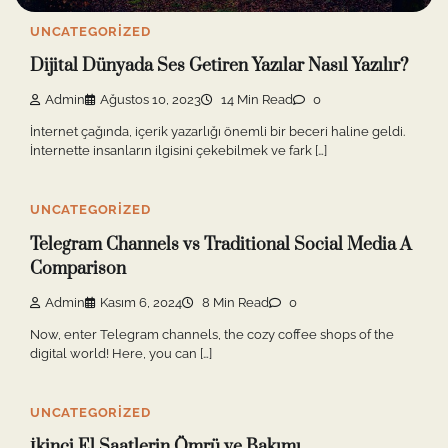
UNCATEGORIZED
Dijital Dünyada Ses Getiren Yazılar Nasıl Yazılır?
Admin
Ağustos 10, 2023
14 Min Read
0
İnternet çağında, içerik yazarlığı önemli bir beceri haline geldi.
İnternette insanların ilgisini çekebilmek ve fark […]
UNCATEGORIZED
Telegram Channels vs Traditional Social Media A
Comparison
Admin
Kasım 6, 2024
8 Min Read
0
Now, enter Telegram channels, the cozy coffee shops of the
digital world! Here, you can […]
UNCATEGORIZED
İkinci El Saatlerin Ömrü ve Bakımı