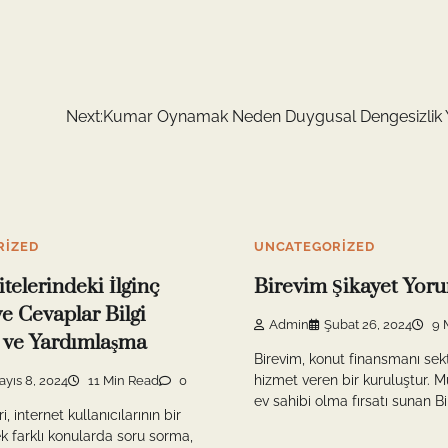
Next:
Kumar Oynamak Neden Duygusal Dengesizlik Y
RIZED
UNCATEGORIZED
telerindeki İlginç
Birevim Şikayet Yoru
ve Cevaplar Bilgi
Admin
Şubat 26, 2024
9 
şi ve Yardımlaşma
Birevim, konut finansmanı se
hizmet veren bir kuruluştur. M
ayıs 8, 2024
11 Min Read
0
ev sahibi olma fırsatı sunan Bi
, internet kullanıcılarının bir
k farklı konularda soru sorma,