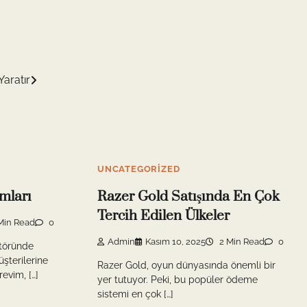
aratır
UNCATEGORIZED
mları
Razer Gold Satışında En Çok
Tercih Edilen Ülkeler
Min Read
0
Admin
Kasım 10, 2025
2 Min Read
0
ktöründe
üşterilerine
Razer Gold, oyun dünyasında önemli bir
revim, […]
yer tutuyor. Peki, bu popüler ödeme
sistemi en çok […]