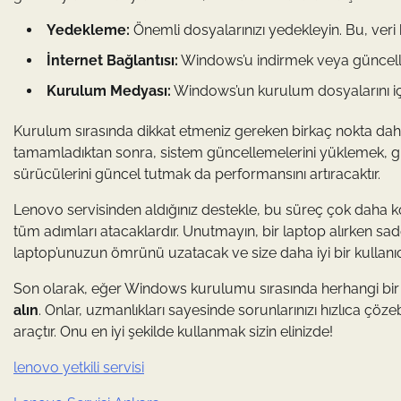
Yedekleme:
Önemli dosyalarınızı yedekleyin. Bu, veri k
İnternet Bağlantısı:
Windows’u indirmek veya güncelleme
Kurulum Medyası:
Windows’un kurulum dosyalarını içe
Kurulum sırasında dikkat etmeniz gereken birkaç nokta dah
tamamladıktan sonra, sistem güncellemelerini yüklemek, gü
sürücülerini güncel tutmak da performansını artıracaktır.
Lenovo servisinden aldığınız destekle, bu süreç çok daha k
tüm adımları atacaklardır. Unutmayın, bir laptop alırken sa
laptop’unuzun ömrünü uzatacak ve size daha iyi bir kullanıc
Son olarak, eğer Windows kurulumu sırasında herhangi bir 
alın
. Onlar, uzmanlıkları sayesinde sorunlarınızı hızlıca çöze
araçtır. Onu en iyi şekilde kullanmak sizin elinizde!
lenovo yetkili servisi