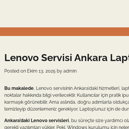
Skip
to
content
Lenovo Servisi Ankara L
Posted on
Ekim 13, 2025
by
admin
Bu makalede
, Lenovo servisinin Ankara’daki hizmetleri, 
noktalar hakkında bilgi verilecektir. Kullanıcılar için prati
karmaşık görünebilir. Ama aslında, doğru adımlarla oldukça ba
temizleyip düzenlemeniz gerekiyor. Laptop’unuz için de du
Ankara’daki Lenovo servisleri
, bu süreçte size yardımcı o
gerekli yazılımları yükler. Peki, Windows kurulumu için neler