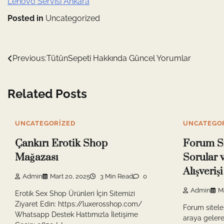
Lenovo Servisi Ankara
Posted in
Uncategorized
Yazı
Previous:
TütünSepeti Hakkında Güncel Yorumlar
gezinmesi
Related Posts
UNCATEGORIZED
UNCATEGO
Çankırı Erotik Shop
Forum Si
Mağazası
Sorular 
Alışveri
Admin
Mart 20, 2025
3 Min Read
0
Admin
M
Erotik Sex Shop Ürünleri İçin Sitemizi
Ziyaret Edin: https://luxerosshop.com/
Forum siteleri
Whatsapp Destek Hattımızla İletişime
araya gelere