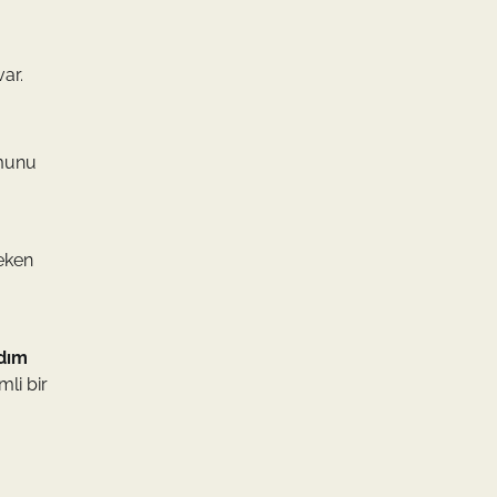
ar.
munu
reken
rdım
mli bir