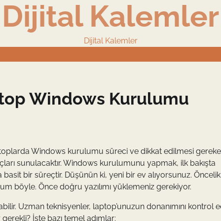
Dijital Kalemler
Dijital Kalemler
aptop Windows Kurulumu
laptoplarda Windows kurulumu süreci ve dikkat edilmesi gerek
k ipuçları sunulacaktır. Windows kurulumunu yapmak, ilk bakışta
sit bir süreçtir. Düşünün ki, yeni bir ev alıyorsunuz. Öncelikl
rum böyle. Önce doğru yazılımı yüklemeniz gerekiyor.
labilir. Uzman teknisyenler, laptop’unuzun donanımını kontrol 
 gerekli? İşte bazı temel adımlar: