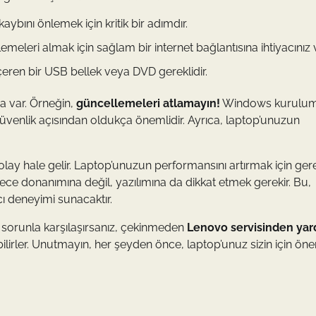
aybını önlemek için kritik bir adımdır.
leri almak için sağlam bir internet bağlantısına ihtiyacınız v
ren bir USB bellek veya DVD gereklidir.
a var. Örneğin,
güncellemeleri atlamayın!
Windows kurulu
venlik açısından oldukça önemlidir. Ayrıca, laptop’unuzun
olay hale gelir. Laptop’unuzun performansını artırmak için ge
dece donanımına değil, yazılımına da dikkat etmek gerekir. Bu,
ı deneyimi sunacaktır.
sorunla karşılaşırsanız, çekinmeden
Lenovo servisinden ya
bilirler. Unutmayın, her şeyden önce, laptop’unuz sizin için öne