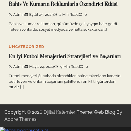
Bahis Ve Kumarın Reklamlarla Özendirici Etkisi
Admin
Eylül 25, 2025
2 Min Read
0
Bahis ve kumar reklamları, günümüzde çok yaygın hale geldi.
Televizyonlarda, sosyal medyada ve hatta sokaklarda […]
UNCATEGORIZED
En İyi Futbol Menajerleri Stratejileri ve Başarıları
Admin
Mayıs 24, 2024
9 Min Read
0
Futbol menajerliği, sahada olmadıkları halde takımların kaderini
belirleyen ve onların başarısını şekillendiren kilit figürlerden
biridir. […]
Copyright © 2026
Dijital Kalemler
Theme: Web Blog By
Adore Themes
.