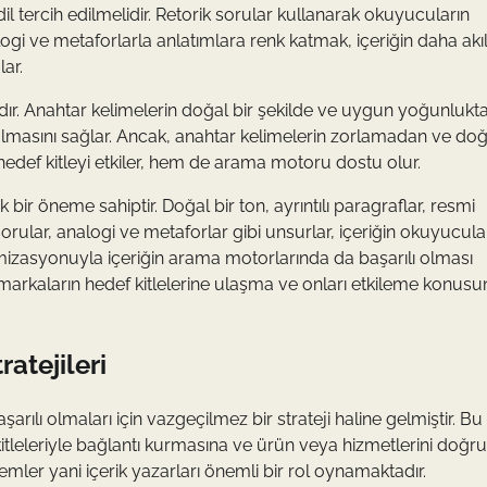
il tercih edilmelidir. Retorik sorular kullanarak okuyucuların
ogi ve metaforlarla anlatımlara renk katmak, içeriğin daha akı
ar.
dır. Anahtar kelimelerin doğal bir şekilde ve uygun yoğunlukt
 almasını sağlar. Ancak, anahtar kelimelerin zorlamadan ve doğ
hedef kitleyi etkiler, hem de arama motoru dostu olur.
 bir öneme sahiptir. Doğal bir ton, ayrıntılı paragraflar, resmi
k sorular, analogi ve metaforlar gibi unsurlar, içeriğin okuyucula
imizasyonuyla içeriğin arama motorlarında da başarılı olması
 markaların hedef kitlelerine ulaşma ve onları etkileme konus
ratejileri
ılı olmaları için vazgeçilmez bir strateji haline gelmiştir. Bu
 kitleleriyle bağlantı kurmasına ve ürün veya hizmetlerini doğru
lemler yani içerik yazarları önemli bir rol oynamaktadır.