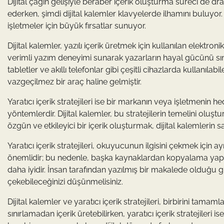
Dijital çağın gelişiyle beraber içerik oluşturma süreci de dr
ederken, şimdi dijital kalemler klavyelerde ilhamını buluyor. 
işletmeler için büyük fırsatlar sunuyor.
Dijital kalemler, yazılı içerik üretmek için kullanılan elektron
verimli yazım deneyimi sunarak yazarların hayal gücünü sın
tabletler ve akıllı telefonlar gibi çeşitli cihazlarda kullanılabi
vazgeçilmez bir araç haline gelmiştir.
Yaratıcı içerik stratejileri ise bir markanın veya işletmenin 
yöntemlerdir. Dijital kalemler, bu stratejilerin temelini oluşt
özgün ve etkileyici bir içerik oluşturmak, dijital kalemlerin
Yaratıcı içerik stratejileri, okuyucunun ilgisini çekmek için 
önemlidir; bu nedenle, başka kaynaklardan kopyalama yap
daha iyidir. İnsan tarafından yazılmış bir makalede olduğu gi
çekebileceğinizi düşünmelisiniz.
Dijital kalemler ve yaratıcı içerik stratejileri, birbirini tamam
sınırlamadan içerik üretebilirken, yaratıcı içerik stratejileri i