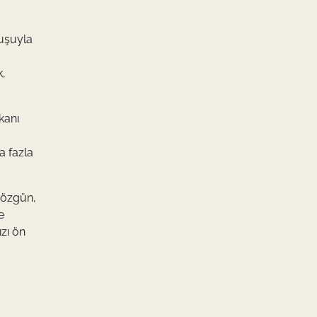
nuşuyla
k,
kanı
a fazla
n özgün,
e
ızı ön