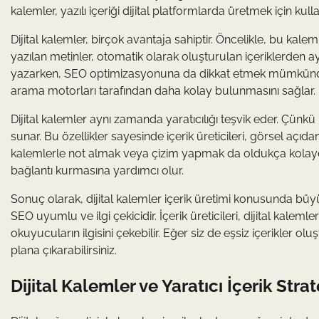
kalemler, yazılı içeriği dijital platformlarda üretmek için kulla
Dijital kalemler, birçok avantaja sahiptir. Öncelikle, bu kal
yazılan metinler, otomatik olarak oluşturulan içeriklerden ayrı
yazarken, SEO optimizasyonuna da dikkat etmek mümkündür.
arama motorları tarafından daha kolay bulunmasını sağlar.
Dijital kalemler aynı zamanda yaratıcılığı teşvik eder. Çünkü b
sunar. Bu özellikler sayesinde içerik üreticileri, görsel açıdan i
kalemlerle not almak veya çizim yapmak da oldukça kolaydı
bağlantı kurmasına yardımcı olur.
Sonuç olarak, dijital kalemler içerik üretimi konusunda büyü
SEO uyumlu ve ilgi çekicidir. İçerik üreticileri, dijital kaleml
okuyucuların ilgisini çekebilir. Eğer siz de eşsiz içerikler oluş
plana çıkarabilirsiniz.
Dijital Kalemler ve Yaratıcı İçerik Strate