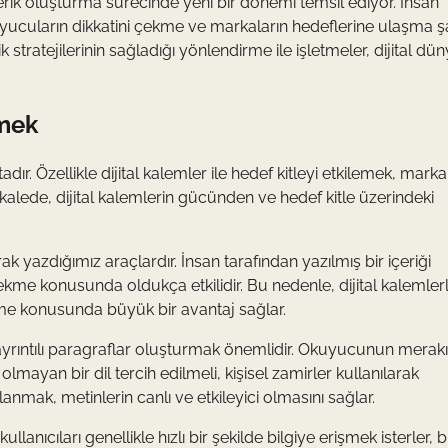
 içerik oluşturma sürecinde yeni bir dönemi temsil ediyor. İnsan
kuyucuların dikkatini çekme ve markaların hedeflerine ulaşma ş
rik stratejilerinin sağladığı yönlendirme ile işletmeler, dijital d
emek
dır. Özellikle dijital kalemler ile hedef kitleyi etkilemek, marka
akalede, dijital kalemlerin gücünden ve hedef kitle üzerindeki
rak yazdığımız araçlardır. İnsan tarafından yazılmış bir içeriği
ekme konusunda oldukça etkilidir. Bu nedenle, dijital kalemler
ileme konusunda büyük bir avantaj sağlar.
e ayrıntılı paragraflar oluşturmak önemlidir. Okuyucunun merakı
lmayan bir dil tercih edilmeli, kişisel zamirler kullanılarak
nmak, metinlerin canlı ve etkileyici olmasını sağlar.
ullanıcıları genellikle hızlı bir şekilde bilgiye erişmek isterler, 