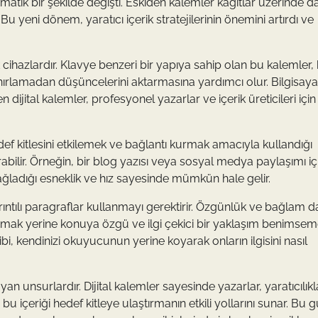
amatik bir şekilde değişti. Eskiden kalemler kağıtlar üzerinde d
Bu yeni dönem, yaratıcı içerik stratejilerinin önemini artırdı ve
ik cihazlardır. Klavye benzeri bir yapıya sahip olan bu kalemler, h
ırlamadan düşüncelerini aktarmasına yardımcı olur. Bilgisayar
len dijital kalemler, profesyonel yazarlar ve içerik üreticileri için
hedef kitlesini etkilemek ve bağlantı kurmak amacıyla kullandığı
urabilir. Örneğin, bir blog yazısı veya sosyal medya paylaşımı iç
 sağladığı esneklik ve hız sayesinde mümkün hale gelir.
ayrıntılı paragraflar kullanmayı gerektirir. Özgünlük ve bağlam d
mak yerine konuya özgü ve ilgi çekici bir yaklaşım benimse
bi, kendinizi okuyucunun yerine koyarak onların ilgisini nasıl
layan unsurlardır. Dijital kalemler sayesinde yazarlar, yaratıcılıkl
se bu içeriği hedef kitleye ulaştırmanın etkili yollarını sunar. Bu 