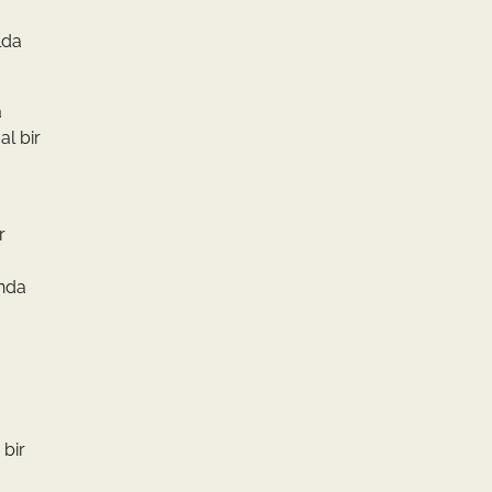
lda
a
al bir
r
unda
 bir