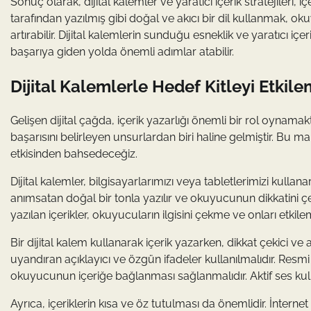
Sonuç olarak, dijital kalemler ve yaratıcı içerik stratejileri,
tarafından yazılmış gibi doğal ve akıcı bir dil kullanmak, o
artırabilir. Dijital kalemlerin sunduğu esneklik ve yaratıcı içe
başarıya giden yolda önemli adımlar atabilir.
Dijital Kalemlerle Hedef Kitleyi Etkil
Gelişen dijital çağda, içerik yazarlığı önemli bir rol oynamakta
başarısını belirleyen unsurlardan biri haline gelmiştir. Bu m
etkisinden bahsedeceğiz.
Dijital kalemler, bilgisayarlarımızı veya tabletlerimizi kullana
anımsatan doğal bir tonla yazılır ve okuyucunun dikkatini ç
yazılan içerikler, okuyucuların ilgisini çekme ve onları etk
Bir dijital kalem kullanarak içerik yazarken, dikkat çekici v
uyandıran açıklayıcı ve özgün ifadeler kullanılmalıdır. Resmi o
okuyucunun içeriğe bağlanması sağlanmalıdır. Aktif ses kulla
Ayrıca, içeriklerin kısa ve öz tutulması da önemlidir. İnternet k