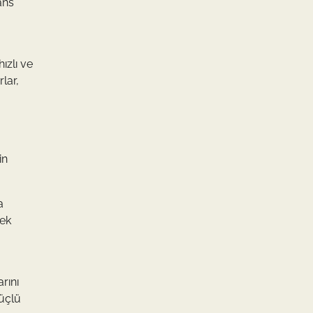
ans
ızlı ve
lar,
in
a
mek
arını
güçlü