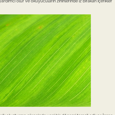
rdımcı olur ve okuyucuların zihinlerinde iz bırakan içerikler