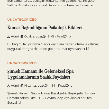
Son zamanlarda, balıkçılık tutkunlarının gözdesi haline gelen
Saltica Digital 12000 Forest Berry Storm, hem performansı […]
UNCATEGORIZED
Kumar Bağımlılığının Psikolojik Etkileri
Admin
Ocak 4, 2025
8 Min Read
0
Bu bağımlılık, yalnızca maddi kayıplara neden olmakla kalmaz;
duygusal dengesizlikler de getirir. Kumar oynayan bir […]
UNCATEGORIZED
Şimşek Hamamı İle Geleneksel Spa
Uygulamalarının Sağlık Faydaları
Admin
Nisan 11, 2025
5 Min Read
0
Şimşek Hamam Sauna Havuz Başakşehir Başakşehir Şimşek
Hamam Adres: İkitelli OSB, Aymakoop Ayakkabıcılar Sitesi
Sosyal […]