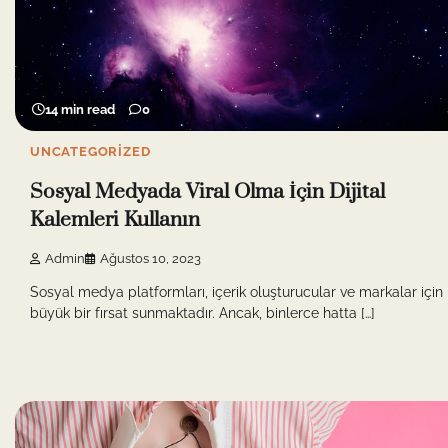
14 min read
0
UNCATEGORIZED
Sosyal Medyada Viral Olma İçin Dijital
Kalemleri Kullanın
Admin
Ağustos 10, 2023
Sosyal medya platformları, içerik oluşturucular ve markalar için
büyük bir fırsat sunmaktadır. Ancak, binlerce hatta […]