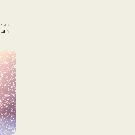
yecan
ların