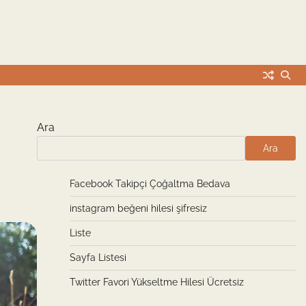
Ara
Ara
Facebook Takipçi Çoğaltma Bedava
instagram beğeni hilesi şifresiz
Liste
Sayfa Listesi
Twitter Favori Yükseltme Hilesi Ücretsiz