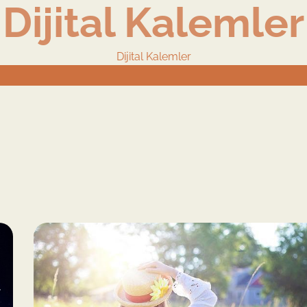
Dijital Kalemler
Dijital Kalemler