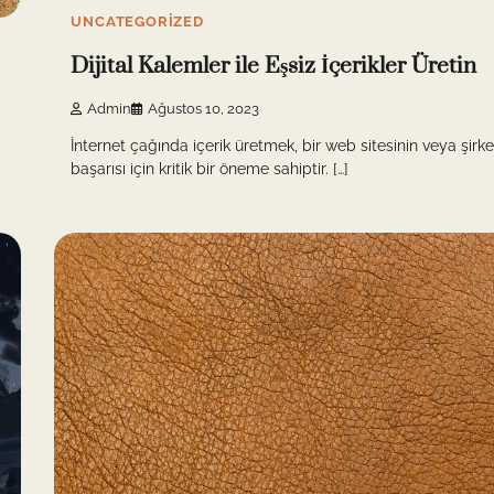
UNCATEGORIZED
Dijital Kalemler ile Eşsiz İçerikler Üretin
Admin
Ağustos 10, 2023
İnternet çağında içerik üretmek, bir web sitesinin veya şirke
başarısı için kritik bir öneme sahiptir. […]
]