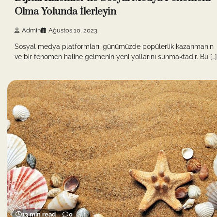
Olma Yolunda İlerleyin
Admin
Ağustos 10, 2023
Sosyal medya platformları, günümüzde popülerlik kazanmanın
ve bir fenomen haline gelmenin yeni yollarını sunmaktadır. Bu […]
13 min read
0