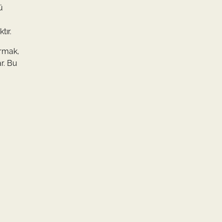
ü
tır.
urmak,
r. Bu