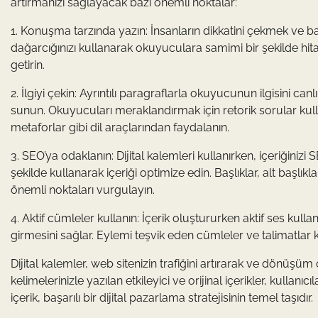
artırmanızı sağlayacak bazı önemli noktalar:
1. Konuşma tarzında yazın: İnsanların dikkatini çekmek ve b
dağarcığınızı kullanarak okuyuculara samimi bir şekilde hitap 
getirin.
2. İlgiyi çekin: Ayrıntılı paragraflarla okuyucunun ilgisini canlı
sunun. Okuyucuları meraklandırmak için retorik sorular kulla
metaforlar gibi dil araçlarından faydalanın.
3. SEO’ya odaklanın: Dijital kalemleri kullanırken, içeriğini
şekilde kullanarak içeriği optimize edin. Başlıklar, alt başlı
önemli noktaları vurgulayın.
4. Aktif cümleler kullanın: İçerik oluştururken aktif ses kul
girmesini sağlar. Eylemi teşvik eden cümleler ve talimatlar 
Dijital kalemler, web sitenizin trafiğini artırarak ve dönüşüm 
kelimelerinizle yazılan etkileyici ve orijinal içerikler, kullanıc
içerik, başarılı bir dijital pazarlama stratejisinin temel taşıdır.