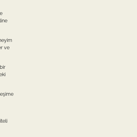
me
line
deneyim
er ve
bir
eki
ileşime
teli