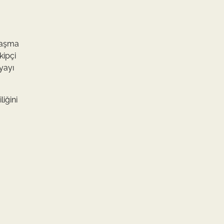
ulaşma
kipçi
yayı
liğini