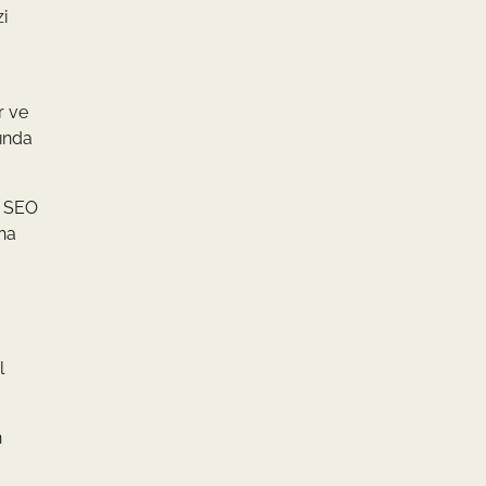
i
r ve
kında
, SEO
aha
l
n