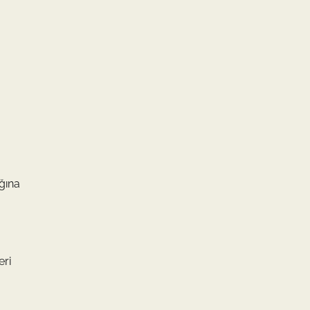
ığına
eri