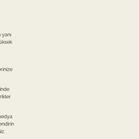
n yanı
yüksek
erinize
sinde
rikler
 medya
endirin
iz.