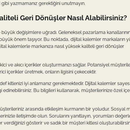
i gibi yazmamanız gerektiğini unutmayın.
iteli Geri Dönüşler Nasıl Alabilirsiniz?
i de büyük değişimlere uğradı. Geleneksel pazarlama kanallarını
n büyük önem taşıyor. Bu noktada, dijital kalemler markaların 
ijital kalemlerle markanıza nasıl yüksek kaliteli geri dönüşler
çekici ve akıcı içerikler oluşturmanızı sağlar. Potansiyel müşteril
i içerikler üretmek, onların ilgisini çekecektir.
hedef kitlenizi iyi anlamanız gerekmektedir. Dijital kalemler saye
i edinebilirsiniz. Bu bilgileri kullanarak, müşterilerinize özel içe
 müşterileriniz arasında etkileşim kurmanın bir yoludur. Sosyal
rinizle iletişimde olun. Sorularını yanıtlayın, yorumları değerl
erdiğinizi gösterir ve sadık bir müşteri kitlesi oluşturabilirsin