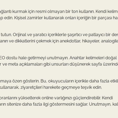
ağlantı kurmak için resmi olmayan bir ton kullanın. Kendi keli
edin. Kişisel zamirler kullanarak onları içeriğin bir parçası ha
 tutun. Orijinal ve yaratıcı içeriklerle şaşırtıcı ve patlayıcı bir 
nın ve dikkatlerini çekmek için anekdotlar, hikayeler, analogil
zi SEO dostu hale getirmeyi unutmayın. Anahtar kelimeleri doğal 
klar ve meta açıklamaları gibi unsurları düşünerek sayfa üzerind
lanmaya özen gösterin. Bu, okuyucuların içerikle daha fazla etk
kullanarak, ziyaretçileri harekete geçmeye teşvik edin.
oranlarını yükselterek online varlığınızı güçlendirebilir. Kendi
ıların sitenize daha fazla ilgi göstermesini sağlar. Unutmayın, kali