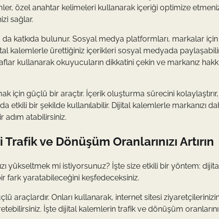
ler, özel anahtar kelimeleri kullanarak içeriği optimize etmeniz
zi sağlar.
da katkıda bulunur. Sosyal medya platformları, markalar için
tal kalemlerle ürettiğiniz içerikleri sosyal medyada paylaşabili
aragraflar kullanarak okuyucuların dikkatini çekin ve markanız hak
 için güçlü bir araçtır. İçerik oluşturma sürecini kolaylaştırır
ili bir şekilde kullanılabilir. Dijital kalemlerle markanızı d
r adım atabilirsiniz.
i Trafik ve Dönüşüm Oranlarınızı Artırın
 yükseltmek mi istiyorsunuz? İşte size etkili bir yöntem: dijita
bir fark yaratabileceğini keşfedeceksiniz.
lü araçlardır. Onları kullanarak, internet sitesi ziyaretçilerinizi
etebilirsiniz. İşte dijital kalemlerin trafik ve dönüşüm oranlarını