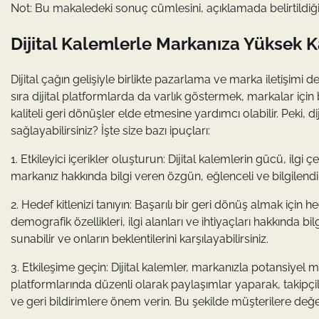
Not: Bu makaledeki sonuç cümlesini, açıklamada belirtildiğ
Dijital Kalemlerle Markanıza Yüksek Kal
Dijital çağın gelişiyle birlikte pazarlama ve marka iletişim
sıra dijital platformlarda da varlık göstermek, markalar içi
kaliteli geri dönüşler elde etmesine yardımcı olabilir. Peki, d
sağlayabilirsiniz? İşte size bazı ipuçları:
1. Etkileyici içerikler oluşturun: Dijital kalemlerin gücü, ilgi 
markanız hakkında bilgi veren özgün, eğlenceli ve bilgilendiric
2. Hedef kitlenizi tanıyın: Başarılı bir geri dönüş almak için 
demografik özellikleri, ilgi alanları ve ihtiyaçları hakkında bilg
sunabilir ve onların beklentilerini karşılayabilirsiniz.
3. Etkileşime geçin: Dijital kalemler, markanızla potansiyel
platformlarında düzenli olarak paylaşımlar yaparak, takipçile
ve geri bildirimlere önem verin. Bu şekilde müşterilere değer v