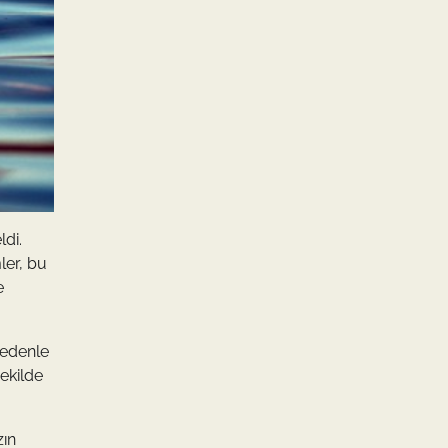
ldi.
ler, bu
e
 nedenle
şekilde
zın