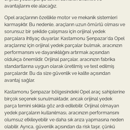
avantajlarını ele alacağız.
Opel araçlarının özellikle motor ve mekanik sistemleri
karmaşıktır. Bu nedenle, araçların uzun ömürlü olması ve
sorunsuz bir şekilde çalışması için orijinal yedek
parçalara ihtiyaç duyarlar. Kastamonu Şenpazar'da Opel
araçlarınız için orijinal yedek parçalar bulmak, aracınızın
performansını ve dayanıklılığını artırmak açısından
oldukça önemlidir. Orijinal parçalar, aracınızın fabrika
standartlarına uygun olarak üretilmiş ve test edilmiş
parçalardır. Bu da size güvenlik ve kalite açısından
avantaj sağlar.
Kastamonu Şenpazar bölgesindeki Opel araç sahiplerine
birçok seçenek sunulmaktadır, ancak orijinal yedek
parça temini sıklıkla göz ardı edilebilir. Orijinal olmayan
yedek parçaların kullanılması, aracınızın performansını
olumsuz etkileyebilir ve daha sık arıza yapmasına neden
olabilir. Ayrıca, güvenlik açısından da risk taşır, çünkü