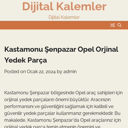
Dijital Kalemler
Skip
to
content
Dijital Kalemler
Kastamonu Şenpazar Opel Orjinal
Yedek Parça
Posted on
Ocak 22, 2024
by
admin
Kastamonu Şenpazar bölgesinde Opel araç sahipleri için
orijinal yedek parçaların önemi büyüktür. Aracınızın
performansını ve güvenliğini sağlamak için kaliteli ve
güvenilir yedek parçalar kullanmanız gerekmektedir. Bu
makalede, Kastamonu Şenpazar'da Opel araçlarınız için
orijinal yedek parça temin etmenin önemini ve