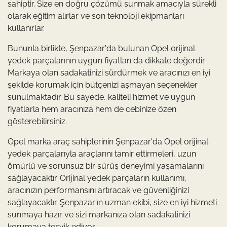
sahiptir. Size en doğru çözümü sunmak amacıyla sürekli
olarak eğitim alırlar ve son teknoloji ekipmanları
kullanırlar.
Bununla birlikte, Şenpazar'da bulunan Opel orijinal
yedek parçalarının uygun fiyatları da dikkate değerdir.
Markaya olan sadakatinizi sürdürmek ve aracınızı en iyi
şekilde korumak için bütçenizi aşmayan seçenekler
sunulmaktadır. Bu sayede, kaliteli hizmet ve uygun
fiyatlarla hem aracınıza hem de cebinize özen
gösterebilirsiniz.
Opel marka araç sahiplerinin Şenpazar'da Opel orijinal
yedek parçalarıyla araçlarını tamir ettirmeleri, uzun
ömürlü ve sorunsuz bir sürüş deneyimi yaşamalarını
sağlayacaktır. Orijinal yedek parçaların kullanımı,
aracınızın performansını artıracak ve güvenliğinizi
sağlayacaktır. Şenpazar'ın uzman ekibi, size en iyi hizmeti
sunmaya hazır ve sizi markanıza olan sadakatinizi
korumaya teşvik ediyor.