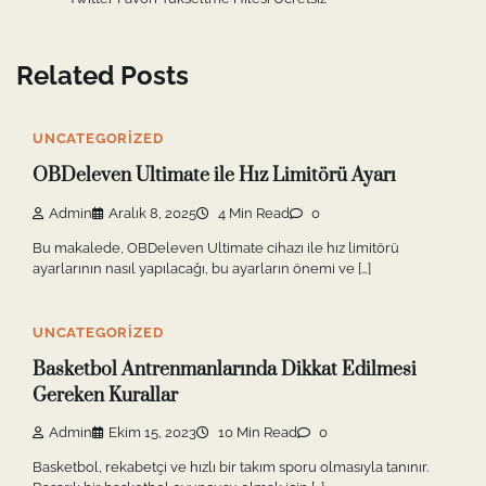
Related Posts
UNCATEGORIZED
OBDeleven Ultimate ile Hız Limitörü Ayarı
Admin
Aralık 8, 2025
4 Min Read
0
Bu makalede, OBDeleven Ultimate cihazı ile hız limitörü
ayarlarının nasıl yapılacağı, bu ayarların önemi ve […]
UNCATEGORIZED
Basketbol Antrenmanlarında Dikkat Edilmesi
Gereken Kurallar
Admin
Ekim 15, 2023
10 Min Read
0
Basketbol, rekabetçi ve hızlı bir takım sporu olmasıyla tanınır.