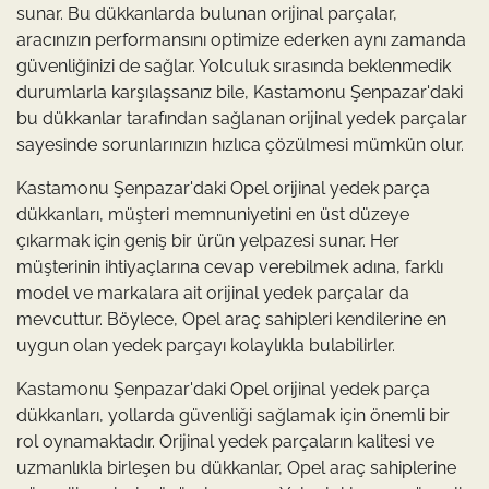
sunar. Bu dükkanlarda bulunan orijinal parçalar,
aracınızın performansını optimize ederken aynı zamanda
güvenliğinizi de sağlar. Yolculuk sırasında beklenmedik
durumlarla karşılaşsanız bile, Kastamonu Şenpazar'daki
bu dükkanlar tarafından sağlanan orijinal yedek parçalar
sayesinde sorunlarınızın hızlıca çözülmesi mümkün olur.
Kastamonu Şenpazar'daki Opel orijinal yedek parça
dükkanları, müşteri memnuniyetini en üst düzeye
çıkarmak için geniş bir ürün yelpazesi sunar. Her
müşterinin ihtiyaçlarına cevap verebilmek adına, farklı
model ve markalara ait orijinal yedek parçalar da
mevcuttur. Böylece, Opel araç sahipleri kendilerine en
uygun olan yedek parçayı kolaylıkla bulabilirler.
Kastamonu Şenpazar'daki Opel orijinal yedek parça
dükkanları, yollarda güvenliği sağlamak için önemli bir
rol oynamaktadır. Orijinal yedek parçaların kalitesi ve
uzmanlıkla birleşen bu dükkanlar, Opel araç sahiplerine