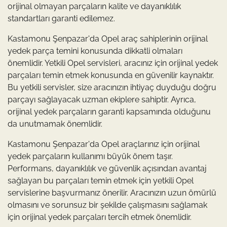
orijinal olmayan parçaların kalite ve dayanıklılık
standartları garanti edilemez.
Kastamonu Şenpazar'da Opel araç sahiplerinin orijinal
yedek parça temini konusunda dikkatli olmaları
önemlidir. Yetkili Opel servisleri, aracınız için orijinal yedek
parçaları temin etmek konusunda en güvenilir kaynaktır.
Bu yetkili servisler, size aracınızın ihtiyaç duyduğu doğru
parçayı sağlayacak uzman ekiplere sahiptir. Ayrıca,
orijinal yedek parçaların garanti kapsamında olduğunu
da unutmamak önemlidir.
Kastamonu Şenpazar'da Opel araçlarınız için orijinal
yedek parçaların kullanımı büyük önem taşır.
Performans, dayanıklılık ve güvenlik açısından avantaj
sağlayan bu parçaları temin etmek için yetkili Opel
servislerine başvurmanız önerilir. Aracınızın uzun ömürlü
olmasını ve sorunsuz bir şekilde çalışmasını sağlamak
için orijinal yedek parçaları tercih etmek önemlidir.