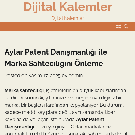
Dijital Kalemler
Skip
to
content
Dijital Kalemler
Aylar Patent Danışmanlığı ile
Marka Sahteciliğini Önleme
Posted on
Kasım 17, 2025
by
admin
Marka sahteciliği
, işletmelerin en büyük kabuslarından
biridir. Düşünün ki, yıllarınızı ve emeğinizi verdiğiniz bir
marka, bir başkası tarafından kopyalanıyor. Bu durum,
sadece maddi kayıplara değil, aynı zamanda itibar
kaybına da yol açar. İşte burada
Aylar Patent
Danışmanlığı
devreye giriyor. Onlar, markalarınızı
korumak için etkili çözümler sunarak, sahtecilik risklerini