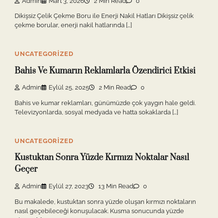
Admin
Mart 3, 2026
2 Min Read
0
Dikişsiz Çelik Çekme Boru ile Enerji Nakil Hatları Dikişsiz çelik
çekme borular, enerji nakil hatlarında […]
UNCATEGORIZED
Bahis Ve Kumarın Reklamlarla Özendirici Etkisi
Admin
Eylül 25, 2025
2 Min Read
0
Bahis ve kumar reklamları, günümüzde çok yaygın hale geldi.
Televizyonlarda, sosyal medyada ve hatta sokaklarda […]
UNCATEGORIZED
Kustuktan Sonra Yüzde Kırmızı Noktalar Nasıl
Geçer
Admin
Eylül 27, 2023
13 Min Read
0
Bu makalede, kustuktan sonra yüzde oluşan kırmızı noktaların
nasıl geçebileceği konuşulacak. Kusma sonucunda yüzde