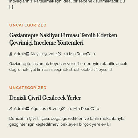
ihtiyaçlarınızı karşılamak için ideal bir seçenek sunmaktadır. Bu
[…]
UNCATEGORIZED
Gaziantepte Nakliyat Firması Tercih Ederken
Çevrimiçi İnceleme Yöntemleri
Admin
Mayıs 29, 2024
10 Min Read
0
Gaziantepte taşınmak heyecan verici bir deneyim olabilir, ancak
doğru nakliyat firmasını seçmek stresli olabilir. Neyse […]
UNCATEGORIZED
Denizli Çivril Gezilecek Yerler
Admin
Ağustos 18, 2023
10 Min Read
0
Denizli’nin Çivril ilçesi, doğal güzellikleri ve tarihi mekanlarıyla
gezginler için keşfedilmeyi bekleyen birçok yere ev […]