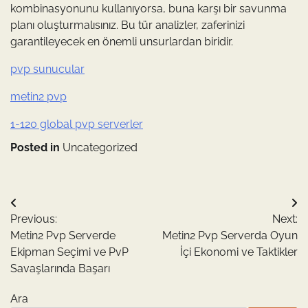
kombinasyonunu kullanıyorsa, buna karşı bir savunma
planı oluşturmalısınız. Bu tür analizler, zaferinizi
garantileyecek en önemli unsurlardan biridir.
pvp sunucular
metin2 pvp
1-120 global pvp serverler
Posted in
Uncategorized
Yazı
Previous:
Next:
gezinmesi
Metin2 Pvp Serverde
Metin2 Pvp Serverda Oyun
Ekipman Seçimi ve PvP
İçi Ekonomi ve Taktikler
Savaşlarında Başarı
Ara