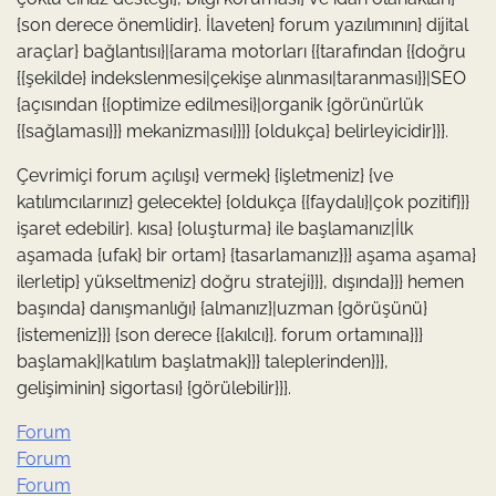
{son derece önemlidir}. İlaveten} forum yazılımının} dijital
araçlar} bağlantısı}|{arama motorları {{tarafından {{doğru
{{şekilde} indekslenmesi|çekişe alınması|taranması}}|SEO
{açısından {{optimize edilmesi}|organik {görünürlük
{{sağlaması}}} mekanizması}}}} {oldukça} belirleyicidir}}}.
Çevrimiçi forum açılışı} vermek} {işletmeniz} {ve
katılımcılarınız} gelecekte} {oldukça {{faydalı}|çok pozitif}}}
işaret edebilir}. kısa} {oluşturma} ile başlamanız|İlk
aşamada {ufak} bir ortam} {tasarlamanız}}} aşama aşama}
ilerletip} yükseltmeniz} doğru strateji}}}, dışında}}} hemen
başında} danışmanlığı} {almanız}|uzman {görüşünü}
{istemeniz}}} {son derece {{akılcı}}. forum ortamına}}}
başlamak}|katılım başlatmak}}} taleplerinden}}},
gelişiminin} sigortası} {görülebilir}}}.
Forum
Forum
Forum