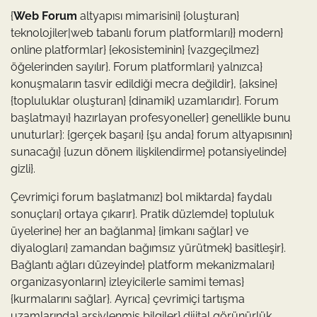
{
Web Forum
altyapısı mimarisini} {oluşturan}
teknolojiler|web tabanlı forum platformları}} modern}
online platformlar} {ekosisteminin} {vazgeçilmez}
öğelerinden sayılır}. Forum platformları} yalnızca}
konuşmaların tasvir edildiği mecra değildir}, {aksine}
{topluluklar oluşturan} {dinamik} uzamlarıdır}. Forum
başlatmayı} hazırlayan profesyoneller} genellikle bunu
unuturlar}: {gerçek başarı} {şu anda} forum altyapısının}
sunacağı} {uzun dönem ilişkilendirme} potansiyelinde}
gizli}.
Çevrimiçi forum başlatmanız} bol miktarda} faydalı
sonuçları} ortaya çıkarır}. Pratik düzlemde} topluluk
üyelerine} her an bağlanma} {imkanı sağlar} ve
diyalogları} zamandan bağımsız yürütmek} basitleşir}.
Bağlantı ağları düzeyinde} platform mekanizmaları}
organizasyonların} izleyicilerle samimi temas}
{kurmalarını sağlar}. Ayrıca} çevrimiçi tartışma
uzamlarında} arşivlenmiş bilgiler} dijital görünürlük