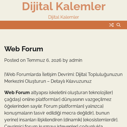
Dijital Kalemler
Skip
to
content
Dijital Kalemler
Web Forum
Posted on
Temmuz 6, 2026
by
admin
{Web Forumlarda İletişim Devrimi: Dijital Topluluğunuzun
Merkezini Oluşturun – Detaylı Kılavuzunuz
Web Forum
altyapısı iskeletini oluşturan teknolojiler}
çağdaş} online platformlar} dünyasının vazgeçilmez
öğelerinden sayılır. Forum platformları} yalnızca}
konuşmaların tasvir edildiği mecra değildir}, bunun
yerine} insanları ilişkilendiren {dinamik} {ekosistemlerdir}.
Çevrimiçi forum kurmayı isteyenler} çoğunlukla