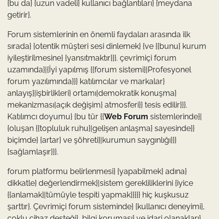
{bu da} {uzun vadeli} kullanıcı bağlantıları} {meydana
getirir}.
Forum sistemlerinin en önemli faydaları arasında ilk
sırada} {otentik müşteri sesi dinlemek} {ve {{bunu} kurum
iyileştirilmesine} {yansıtmaktır}}}. çevrimiçi forum
uzamında}|{İyi yapılmış {{forum sistemi}|Profesyonel
forum yazılımında}}} katılımcılar ve markalar}
anlayış}|işbirlikleri} ortamı|demokratik konuşma}
mekanizması|açık değişim} atmosferi}} tesis edilir}}}.
Katılımcı doyumu} {bu tür {{
Web Forum
sistemlerinde}|
{oluşan {{topluluk ruhu}|gelişen anlaşma} sayesinde}}
biçimde} {artar} ve şöhreti}|kurumun saygınlığı}}}
{sağlamlaşır}}}.
forum platformu belirlenmesi} {yapabilmek} adına}
dikkatle} değerlendirmek}|sistem gerekliliklerini {iyice
{{anlamak}|tümüyle tespiti yapmak}}}}} hiç kuşkusuz
şarttır}. Çevrimiçi forum sisteminde} {kullanıcı deneyimi},
çoklu cihaz desteği}, bilgi koruması} ve idari olanakları}