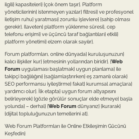
ilgili} kapasiteleri} {çok önem taşır}. Platform
yöneticilerinin} istenmeyen yazılar} filtresi} ve profesyonel
iletişim ruhu} yaratması} zorunlu işlevlere} {sahip olması
gerekir}. Ilaveten} platform yüklenme süresi}, cep
telefonu erişimi} ve üçüncü taraf bağlantıları} etkili}
platform yönetimi} elzem olarak sayılır}.
Forum platformları, online dünyada} kuruluşunuzun}
kalıcı ilişkiler kur} {etmesinin yollarından biridir}. {
Web
Forum
uygulaması başlatmak} uygun planlama} ile
takipçi bağlılığını} {sağlamlaştırırken} eş zamanlı olarak}
SEO performansu iyileştirme} fakat} kurumsal amaçlara}
yardımcı olur}. İlk etapta} uygun forum altyapısını
belirleyerek} {gözle görülür sonuçlar elde etmeye} başla
yolunda} – derhal} {
Web Forum
dünyanız} {kurarak}
{dijital topluluğunuzun temellerini at}.
Web Forum Platformları ile Online Etkileşimin Gücünü
Keşfedin}