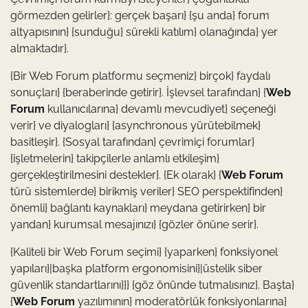
görmezden gelirler}: gerçek başarı} {şu anda} forum
altyapısının} {sunduğu} sürekli katılım} olanağında} yer
almaktadır}.
{Bir Web Forum platformu seçmeniz} birçok} faydalı
sonuçları} {beraberinde getirir}. İşlevsel tarafından} {
Web
Forum
kullanıcılarına} devamlı mevcudiyet} seçeneği
verir} ve diyalogları} {asynchronous yürütebilmek}
basitleşir}. {Sosyal tarafından} çevrimiçi forumlar}
{işletmelerin} takipçilerle anlamlı etkileşim}
gerçekleştirilmesini destekler}. {Ek olarak} {
Web Forum
türü sistemlerde} birikmiş veriler} SEO perspektifinden}
önemli} bağlantı kaynakları} meydana getirirken} bir
yandan} kurumsal mesajınızı} {gözler önüne serir}.
{Kaliteli bir Web Forum seçimi} {yaparken} fonksiyonel
yapıları}|başka platform ergonomisini}|üstelik siber
güvenlik standartlarını}}} {göz önünde tutmalısınız}. Başta}
{
Web Forum
yazılımının} moderatörlük fonksiyonlarına}