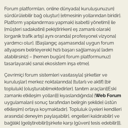
Forum platformları, online dünyada} kuruluşunuzun}
sürdürülebilir bağ oluştur} {etmesinin yollarından biridir}.
Platform yapılandırması yapmak} isabetli yönetimi} ile
{müşteri sadakatini} pekiştirirken} eş zamanlı olarak}
{organik trafik artış} aynı oranda} profesyonel vizyona}
yardımcı olur}. {Başlangıç aşamasında} uygun forum
altyapısını belirleyerek} hızlı başarı sağlamaya} {adım
atabilirsiniz} – {hemen bugün} forum platformunuz}
tasarlayarak} sanal ekosistem inşa etme}.
Çevrimiçi forum sistemleri vasıtasıyla} şirketler ve
kuruluşlar} merkez noktalarında} {tutarlı ve aktif} {bir
topluluk} {oluşturabilmektedirler}. tanıtım araçları}|Eski
zamankı etkileşim yolları}}} kıyaslandığında} {
Web Forum
uygulamaları} sonuç tarafından belirgin şekilde} üstün
etkileşim} ortaya koymaktadır}. Topluluk üyeleri kendileri
arasında} deneyim paylaşabilir}, engelleri kaldırabilir} ve
bağlılık} {geliştirebilir}|şirkete karşı {güven} tesis edebilir}}},