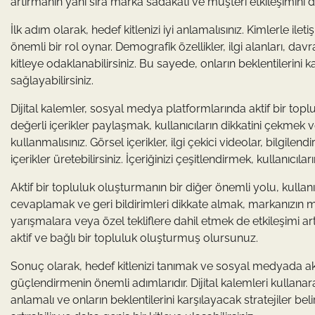
artırmanın yanı sıra marka sadakati ve müşteri etkileşimini d
İlk adım olarak, hedef kitlenizi iyi anlamalısınız. Kimlerle ilet
önemli bir rol oynar. Demografik özellikler, ilgi alanları, dav
kitleye odaklanabilirsiniz. Bu sayede, onların beklentilerini kar
sağlayabilirsiniz.
Dijital kalemler, sosyal medya platformlarında aktif bir topl
değerli içerikler paylaşmak, kullanıcıların dikkatini çekmek v
kullanmalısınız. Görsel içerikler, ilgi çekici videolar, bilgilen
içerikler üretebilirsiniz. İçeriğinizi çeşitlendirmek, kullanıcıla
Aktif bir topluluk oluşturmanın bir diğer önemli yolu, kullan
cevaplamak ve geri bildirimleri dikkate almak, markanızın m
yarışmalara veya özel tekliflere dahil etmek de etkileşimi art
aktif ve bağlı bir topluluk oluşturmuş olursunuz.
Sonuç olarak, hedef kitlenizi tanımak ve sosyal medyada aktif
güçlendirmenin önemli adımlarıdır. Dijital kalemleri kullanara
anlamalı ve onların beklentilerini karşılayacak stratejiler b