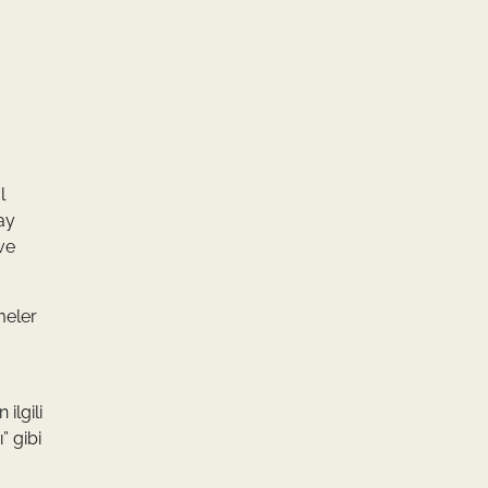
l
ay
 ve
meler
ilgili
” gibi