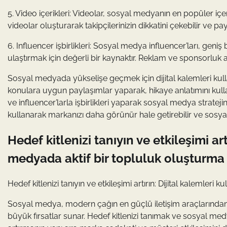
5. Video içerikleri: Videolar, sosyal medyanın en popüler içeri
videolar oluşturarak takipçilerinizin dikkatini çekebilir ve payl
6. Influencer işbirlikleri: Sosyal medya influencer’ları, geniş 
ulaştırmak için değerli bir kaynaktır. Reklam ve sponsorluk an
Sosyal medyada yükselişe geçmek için dijital kalemleri kulla
konulara uygun paylaşımlar yaparak, hikaye anlatımını kullana
ve influencer’larla işbirlikleri yaparak sosyal medya stratejini
kullanarak markanızı daha görünür hale getirebilir ve sosya
Hedef kitlenizi tanıyın ve etkileşimi ar
medyada aktif bir topluluk oluşturma
Hedef kitlenizi tanıyın ve etkileşimi artırın: Dijital kalemler
Sosyal medya, modern çağın en güçlü iletişim araçlarından biri
büyük fırsatlar sunar. Hedef kitlenizi tanımak ve sosyal me