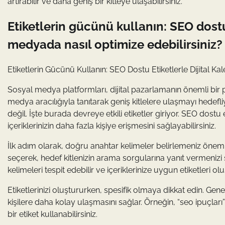
artırabilir ve daha geniş bir kitleye ulaşabilirsiniz.
Etiketlerin gücünü kullanın: SEO dostu 
medyada nasıl optimize edebilirsiniz?
Etiketlerin Gücünü Kullanın: SEO Dostu Etiketlerle Dijital K
Sosyal medya platformları, dijital pazarlamanın önemli bir par
medya aracılığıyla tanıtarak geniş kitlelere ulaşmayı hedefl
değil. İşte burada devreye etkili etiketler giriyor. SEO dostu
içeriklerinizin daha fazla kişiye erişmesini sağlayabilirsiniz.
İlk adım olarak, doğru anahtar kelimeler belirlemeniz önemli
seçerek, hedef kitlenizin arama sorgularına yanıt vermenizi
kelimeleri tespit edebilir ve içeriklerinize uygun etiketleri oluş
Etiketlerinizi oluştururken, spesifik olmaya dikkat edin. Genel 
kişilere daha kolay ulaşmasını sağlar. Örneğin, “seo ipuçlar
bir etiket kullanabilirsiniz.