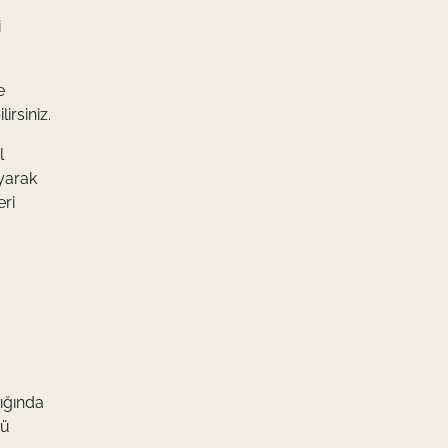
i
e
irsiniz.
l
ayarak
eri
dığında
nü