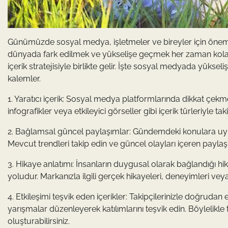
Günümüzde sosyal medya, işletmeler ve bireyler için önemli 
dünyada fark edilmek ve yükselişe geçmek her zaman kolay o
içerik stratejisiyle birlikte gelir. İşte sosyal medyada yükseli
kalemler.
1. Yaratıcı içerik: Sosyal medya platformlarında dikkat çekmek 
infografikler veya etkileyici görseller gibi içerik türleriyle tak
2. Bağlamsal güncel paylaşımlar: Gündemdeki konulara uyum s
Mevcut trendleri takip edin ve güncel olayları içeren paylaşıml
3. Hikaye anlatımı: İnsanların duygusal olarak bağlandığı 
yoludur. Markanızla ilgili gerçek hikayeleri, deneyimleri veya
4. Etkileşimi teşvik eden içerikler: Takipçilerinizle doğruda
yarışmalar düzenleyerek katılımlarını teşvik edin. Böylelikle ta
oluşturabilirsiniz.