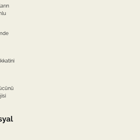
ların
mlu
emde
kkatini
gücünü
isi
syal