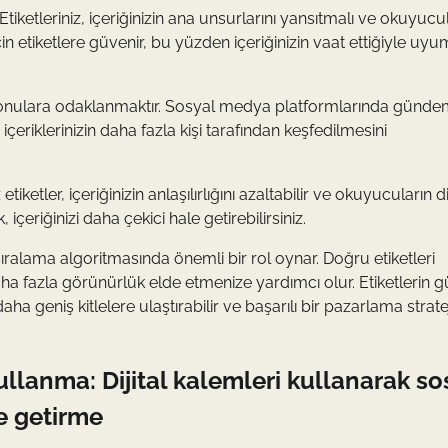
Etiketleriniz, içeriğinizin ana unsurlarını yansıtmalı ve okuyucu
 için etiketlere güvenir, bu yüzden içeriğinizin vaat ettiğiyle uyu
r konulara odaklanmaktır. Sosyal medya platformlarında günd
içeriklerinizin daha fazla kişi tarafından keşfedilmesini
iketler, içeriğinizin anlaşılırlığını azaltabilir ve okuyucuların di
k, içeriğinizi daha çekici hale getirebilirsiniz.
ıralama algoritmasında önemli bir rol oynar. Doğru etiketleri
aha fazla görünürlük elde etmenize yardımcı olur. Etiketlerin 
a geniş kitlelere ulaştırabilir ve başarılı bir pazarlama stratej
ullanma: Dijital kalemleri kullanarak so
e getirme