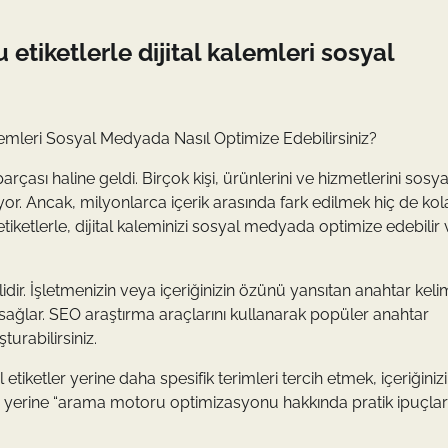
etiketlerle dijital kalemleri sosyal
alemleri Sosyal Medyada Nasıl Optimize Edebilirsiniz?
çası haline geldi. Birçok kişi, ürünlerini ve hizmetlerini sosya
iyor. Ancak, milyonlarca içerik arasında fark edilmek hiç de kol
 etiketlerle, dijital kaleminizi sosyal medyada optimize edebilir
dir. İşletmenizin veya içeriğinizin özünü yansıtan anahtar keli
 sağlar. SEO araştırma araçlarını kullanarak popüler anahtar
turabilirsiniz.
etiketler yerine daha spesifik terimleri tercih etmek, içeriğinizin 
ı” yerine “arama motoru optimizasyonu hakkında pratik ipuçları