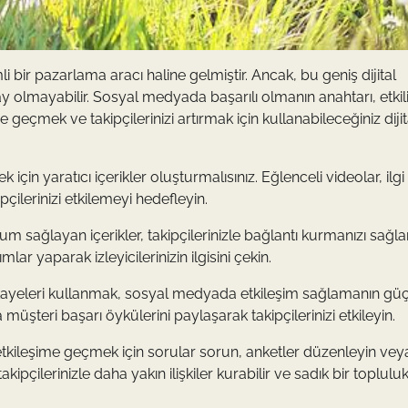
bir pazarlama aracı haline gelmiştir. Ancak, bu geniş dijital
lmayabilir. Sosyal medyada başarılı olmanın anahtarı, etkili
şe geçmek ve takipçilerinizi artırmak için kullanabileceğiniz dijit
için yaratıcı içerikler oluşturmalısınız. Eğlenceli videolar, ilgi
ipçilerinizi etkilemeyi hedefleyin.
ağlayan içerikler, takipçilerinizle bağlantı kurmanızı sağlar
ar yaparak izleyicilerinizin ilgisini çekin.
hikayeleri kullanmak, sosyal medyada etkileşim sağlamanın güç
 müşteri başarı öykülerini paylaşarak takipçilerinizi etkileyin.
n etkileşime geçmek için sorular sorun, anketler düzenleyin vey
kipçilerinizle daha yakın ilişkiler kurabilir ve sadık bir toplulu