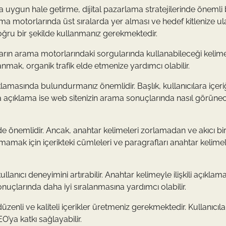
ya uygun hale getirme, dijital pazarlama stratejilerinde önemli 
rama motorlarında üst sıralarda yer alması ve hedef kitlenize u
doğru bir şekilde kullanmanız gerekmektedir.
ıların arama motorlarındaki sorgularında kullanabileceği kelime
lanmak, organik trafik elde etmenize yardımcı olabilir.
klamasında bulundurmanız önemlidir. Başlık, kullanıcılara içeriğ
ta açıklama ise web sitenizin arama sonuçlarında nasıl görünec
 önemlidir. Ancak, anahtar kelimeleri zorlamadan ve akıcı bi
amak için içerikteki cümleleri ve paragrafları anahtar kelimel
llanıcı deneyimini artırabilir. Anahtar kelimeyle ilişkili açıklam
nuçlarında daha iyi sıralanmasına yardımcı olabilir.
zenli ve kaliteli içerikler üretmeniz gerekmektedir. Kullanıcıla
O’ya katkı sağlayabilir.