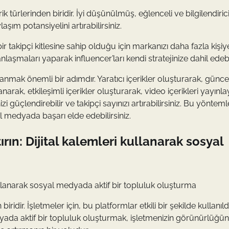
k türlerinden biridir. İyi düşünülmüş, eğlenceli ve bilgilendiric
aşım potansiyelini artırabilirsiniz.
bir takipçi kitlesine sahip olduğu için markanızı daha fazla kişiy
laşmaları yaparak influencer’ları kendi stratejinize dahil edebil
nmak önemli bir adımdır. Yaratıcı içerikler oluşturarak, günce
rak, etkileşimli içerikler oluşturarak, video içerikleri yayınl
zi güçlendirebilir ve takipçi sayınızı artırabilirsiniz. Bu yönteml
l medyada başarı elde edebilirsiniz.
tırın: Dijital kalemleri kullanarak sosyal
i kullanarak sosyal medyada aktif bir topluluk oluşturma
dir. İşletmeler için, bu platformlar etkili bir şekilde kullanıl
dyada aktif bir topluluk oluşturmak, işletmenizin görünürlüğü