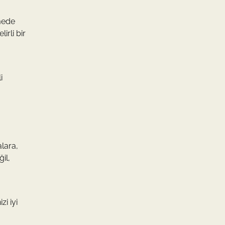
rmede
irli bir
i
lara,
il,
zi iyi