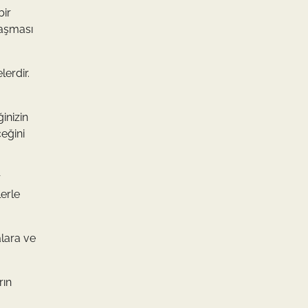
bir
laşması
lerdir.
inizin
eğini
r
erle
alara ve
rın