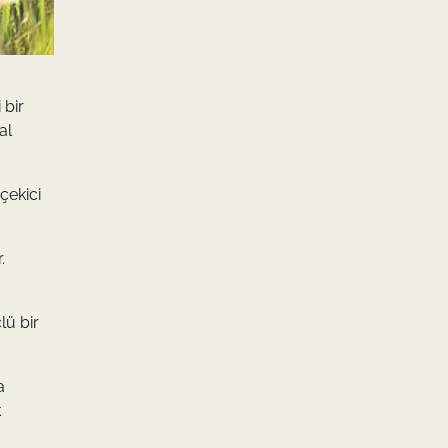
 bir
al
 çekici
.
lü bir
a
k