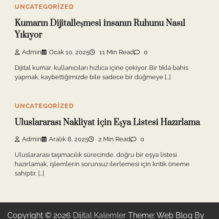
UNCATEGORIZED
Kumarın Dijitalleşmesi İnsanın Ruhunu Nasıl
Yıkıyor
Admin
Ocak 10, 2025
11 Min Read
0
Dijital kumar, kullanıcıları hızlıca içine çekiyor. Bir tıkla bahis
yapmak, kaybettiğimizde bile sadece bir düğmeye […]
UNCATEGORIZED
Uluslararası Nakliyat İçin Eşya Listesi Hazırlama
Admin
Aralık 8, 2025
2 Min Read
0
Uluslararası taşımacılık sürecinde, doğru bir eşya listesi
hazırlamak, işlemlerin sorunsuz ilerlemesi için kritik öneme
sahiptir. […]
Copyright © 2026
Dijital Kalemler
Theme: Web Blog By