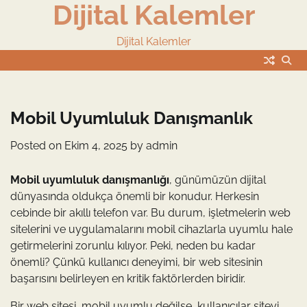
Dijital Kalemler
Skip
to
content
Dijital Kalemler
Mobil Uyumluluk Danışmanlık
Posted on
Ekim 4, 2025
by
admin
Mobil uyumluluk danışmanlığı
, günümüzün dijital
dünyasında oldukça önemli bir konudur. Herkesin
cebinde bir akıllı telefon var. Bu durum, işletmelerin web
sitelerini ve uygulamalarını mobil cihazlarla uyumlu hale
getirmelerini zorunlu kılıyor. Peki, neden bu kadar
önemli? Çünkü kullanıcı deneyimi, bir web sitesinin
başarısını belirleyen en kritik faktörlerden biridir.
Bir web sitesi, mobil uyumlu değilse, kullanıcılar siteyi