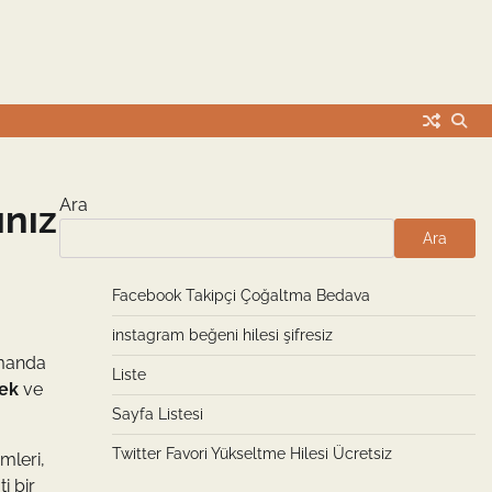
Ara
ınız
Ara
Facebook Takipçi Çoğaltma Bedava
instagram beğeni hilesi şifresiz
amanda
Liste
ek
ve
Sayfa Listesi
Twitter Favori Yükseltme Hilesi Ücretsiz
mleri,
i bir