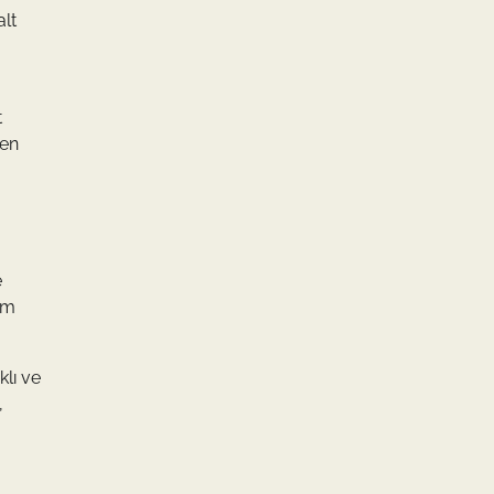
alt
t
den
e
em
klı ve
,