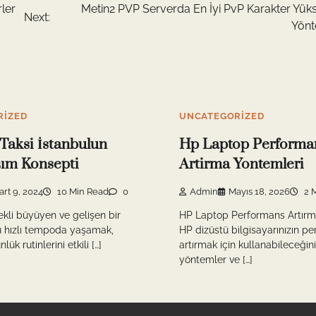
ler
Metin2 PVP Serverda En İyi PvP Karakter Yük
Next:
Yönt
RIZED
UNCATEGORIZED
Taksi İstanbulun
Hp Laptop Performa
şım Konsepti
Artirma Yontemleri
art 9, 2024
10 Min Read
0
Admin
Mayıs 18, 2026
2 
rekli büyüyen ve gelişen bir
HP Laptop Performans Artırm
u hızlı tempoda yaşamak,
HP dizüstü bilgisayarınızın pe
lük rutinlerini etkili […]
artırmak için kullanabileceğini
yöntemler ve […]