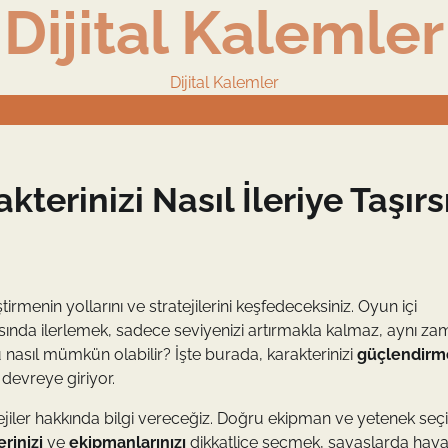
Dijital Kalemler
Dijital Kalemler
terinizi Nasıl İleriye Taşırs
ştirmenin yollarını ve stratejilerini keşfedeceksiniz. Oyun içi
yasında ilerlemek, sadece seviyenizi artırmakla kalmaz, aynı z
u nasıl mümkün olabilir? İşte burada, karakterinizi
güçlendirm
 devreye giriyor.
atejiler hakkında bilgi vereceğiz. Doğru ekipman ve yetenek seçi
rinizi
ve
ekipmanlarınızı
dikkatlice seçmek, savaşlarda hayat