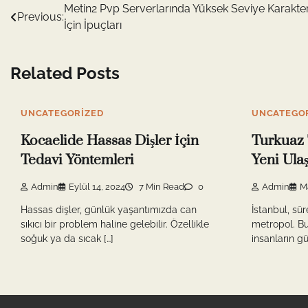
Yazı
Metin2 Pvp Serverlarında Yüksek Seviye Karakter
Previous:
İçin İpuçları
gezinmesi
Related Posts
UNCATEGORIZED
UNCATEGO
Kocaelide Hassas Dişler İçin
Turkuaz 
Tedavi Yöntemleri
Yeni Ula
Admin
Eylül 14, 2024
7 Min Read
0
Admin
M
Hassas dişler, günlük yaşantımızda can
İstanbul, sü
sıkıcı bir problem haline gelebilir. Özellikle
metropol. B
soğuk ya da sıcak […]
insanların gün