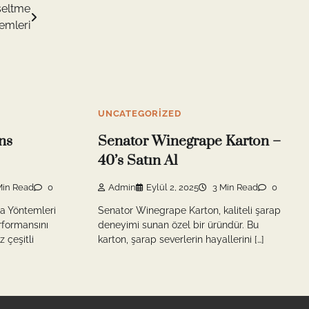
seltme
emleri
UNCATEGORIZED
ns
Senator Winegrape Karton –
40’s Satın Al
Min Read
0
Admin
Eylül 2, 2025
3 Min Read
0
a Yöntemleri
Senator Winegrape Karton, kaliteli şarap
rformansını
deneyimi sunan özel bir üründür. Bu
z çeşitli
karton, şarap severlerin hayallerini […]