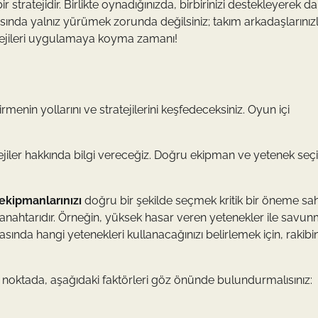
r stratejidir. Birlikte oynadığınızda, birbirinizi destekleyerek d
asında yalnız yürümek zorunda değilsiniz; takım arkadaşlarınız
tratejileri uygulamaya koyma zamanı!
enin yollarını ve stratejilerini keşfedeceksiniz. Oyun içi
atejiler hakkında bilgi vereceğiz. Doğru ekipman ve yetenek seçi
ekipmanlarınızı
doğru bir şekilde seçmek kritik bir öneme sahi
in anahtarıdır. Örneğin, yüksek hasar veren yetenekler ile savu
sında hangi yetenekleri kullanacağınızı belirlemek için, rakibin
u noktada, aşağıdaki faktörleri göz önünde bulundurmalısınız: