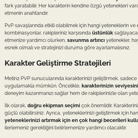
fark yaratabilir. Her karakterin kendine özgü yetenekleri vard
etmenin anahtarıdır.
PvP savaşlarında etkili olabilmek için hangi yeteneklerin ve 
kombinasyonlar, rakipleriniz karşısında
üstünlük
sağlayacak
etmenize yardımcı olurken,
savunma artırıcı
yetenekler, ha
esnek olmalı ve stratejinizi duruma göre ayarlamalısınız.
Karakter Geliştirme Stratejileri
Metin2 PVP sunucularında karakterinizi geliştirmek, sadec
uygulamakla mümkün. Öncelikle,
karakterinizin seviyesini
deneyim kazanmanızı sağlar hem de rakiplerinizle olan yetenekle
İlk olarak,
doğru ekipman seçimi
çok önemlidir. Karakterin
güçlü olabilirsiniz. Ayrıca, yeteneklerinizi geliştirmek için h
yeteneklerinizi artırmak için en çok hangi becerileri kul
ilerlemeniz gerektiğini belirlemenize yardımcı olacaktır.