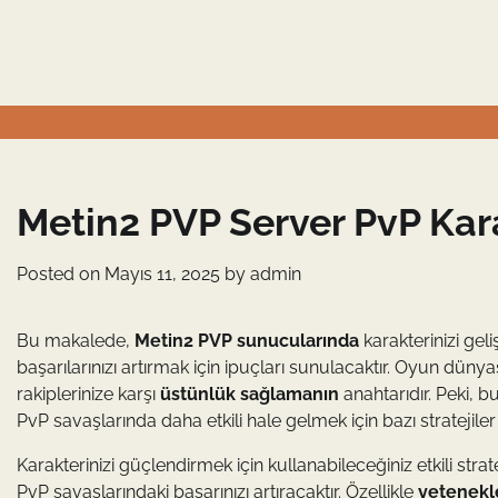
Skip
to
content
Metin2 PVP Server PvP Karak
Posted on
Mayıs 11, 2025
by
admin
Bu makalede,
Metin2 PVP sunucularında
karakterinizi geli
başarılarınızı artırmak için ipuçları sunulacaktır. Oyun dün
rakiplerinize karşı
üstünlük sağlamanın
anahtarıdır. Peki, b
PvP savaşlarında daha etkili hale gelmek için bazı stratejiler
Karakterinizi güçlendirmek için kullanabileceğiniz etkili str
PvP savaşlarındaki başarınızı artıracaktır. Özellikle
yetenekle