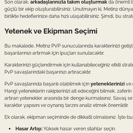
Son olarak,
arkadaşlarınızla takım oluşturmak
da önemli bi
güçlü bir ekip oluşturabilirsiniz. Unutmayın ki, Metin2 düny
birlikte hedeflerinize daha hızlı ulaşabilirsiniz. Şimdi, bu s
Yetenek ve Ekipman Seçimi
Bu makalede, Metin2 PVP sunucularında karakterinizi geliştirm
başarılarınızı artırmak için ipuçları sunulacaktır.
Karakterinizi güçlendirmek için kullanabileceğiniz etkili str
PvP savaşlarındaki başarınızı artıracaktır.
PvP savaşlarında başarılı olabilmek için
yeteneklerinizi
ve
Hangi yeteneklerin rakiplerinizi alt edeceğini bilmek, zafer
artıran yetenekler arasında bir denge kurmalısınız. Savaş sıra
karakter yapısını ve oynanış tarzını analiz etmek önemlidir.
Ek olarak, ekipman seçiminde de dikkatli olmalısınız. İşte b
Hasar Artışı:
Yüksek hasar veren silahlar seçin.