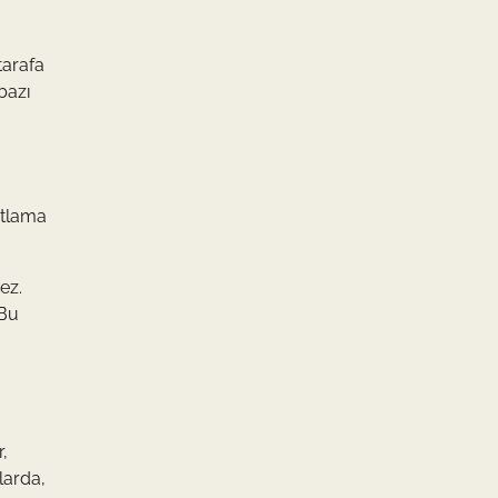
tarafa
bazı
sıtlama
ez.
 Bu
,
larda,