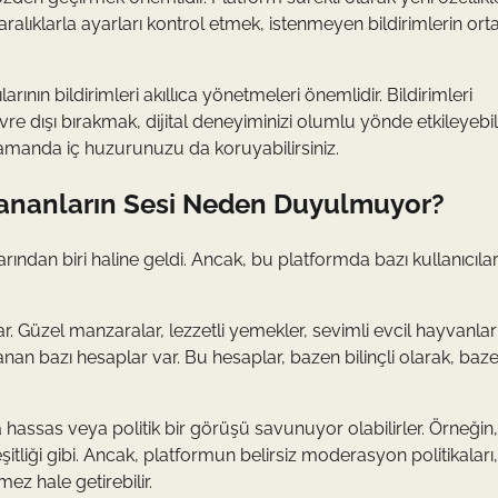
li aralıklarla ayarları kontrol etmek, istenmeyen bildirimlerin ort
ının bildirimleri akıllıca yönetmeleri önemlidir. Bildirimleri
e dışı bırakmak, dijital deneyiminizi olumlu yönde etkileyebili
 zamanda iç huzurunuzu da koruyabilirsiniz.
tlananların Sesi Neden Duyulmuyor?
ından biri haline geldi. Ancak, bu platformda bazı kullanıcıla
ar. Güzel manzaralar, lezzetli yemekler, sevimli evcil hayvanlar
lanan bazı hesaplar var. Bu hesaplar, bazen bilinçli olarak, baz
da hassas veya politik bir görüşü savunuyor olabilirler. Örneğin,
itliği gibi. Ancak, platformun belirsiz moderasyon politikaları,
ez hale getirebilir.