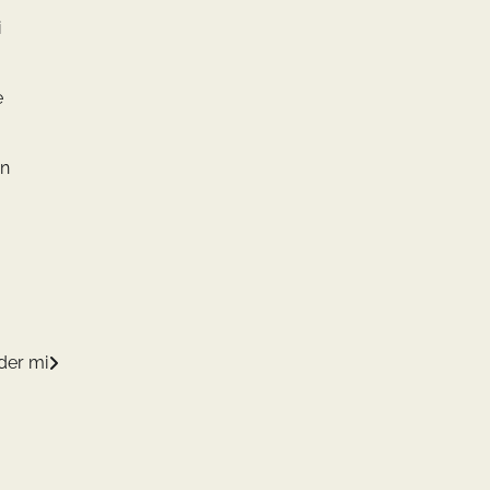
i
e
an
ider mi