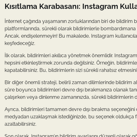
Kısıtlama Karabasanı: Instagram Kullan
İnternet çağında yaşamanın zorluklarından biri de bildirim
platformlarında, sürekli olarak bildirimlerle bombardımana t
Ancak, endişelenmeyin! Bu makalede, Instagram kullanıcılar
keşfedeceğiz.
İlk olarak, bildirimleri akıllıca yönetmek önemlidir. Instagram
hepsini etkinleştirmek zorunda değilsiniz. Örneğin, bildirimler
kapatabilirsiniz. Bu, bildirimlerin sizi sürekli rahatsız etmesi
Bir diğer önemli strateji, belirli zaman dilimlerinde bildirim a
süre boyunca bildirimleri devre dışı bırakmanıza olanak tan
çalışırken veya dinlenme zamanınızda, sürekli bildirimlerin di
Ayrıca, bildirimleri tamamen devre dışı bırakma seçeneğini de
medyadan uzaklaşmak istediğinizde, bu seçenek oldukça faydal
azaltabilirsiniz.
Son olarak, Instagram’ın bildirim ayarlarını düzenli olarak g