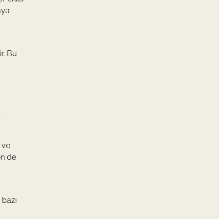
aya
r. Bu
r
 ve
en de
 bazı