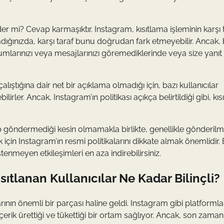
 gider mi? Cevap karmaşıktır. Instagram, kısıtlama işleminin karşı 
ıtladığınızda, karşı taraf bunu doğrudan fark etmeyebilir. Ancak, 
rumlarınızı veya mesajlarınızı göremediklerinde veya size yanıt
lıştığına dair net bir açıklama olmadığı için, bazı kullanıcılar
rler. Ancak, Instagram’ın politikası açıkça belirtildiği gibi, kı
rip göndermediği kesin olmamakla birlikte, genellikle gönderilm
 için Instagram’ın resmi politikalarını dikkate almak önemlidir.
tenmeyen etkileşimleri en aza indirebilirsiniz.
ıtlanan Kullanıcılar Ne Kadar Bilinçli?
n önemli bir parçası haline geldi. Instagram gibi platformlar
rik ürettiği ve tükettiği bir ortam sağlıyor. Ancak, son zaman