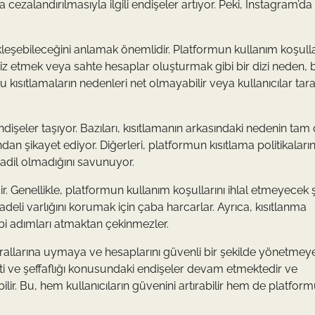
a cezalandırılmasıyla ilgili endişeler artıyor. Peki, Instagram’da
leşebileceğini anlamak önemlidir. Platformun kullanım koşulla
ciz etmek veya sahte hesaplar oluşturmak gibi bir dizi neden, b
u kısıtlamaların nedenleri net olmayabilir veya kullanıcılar tar
endişeler taşıyor. Bazıları, kısıtlamanın arkasındaki nedenin tam
n şikayet ediyor. Diğerleri, platformun kısıtlama politikaların
dil olmadığını savunuyor.
dir. Genellikle, platformun kullanım koşullarını ihlal etmeyecek 
deli varlığını korumak için çaba harcarlar. Ayrıca, kısıtlanma
bi adımları atmaktan çekinmezler.
 kurallarına uymaya ve hesaplarını güvenli bir şekilde yönetme
leti ve şeffaflığı konusundaki endişeler devam etmektedir ve
r. Bu, hem kullanıcıların güvenini artırabilir hem de platfor