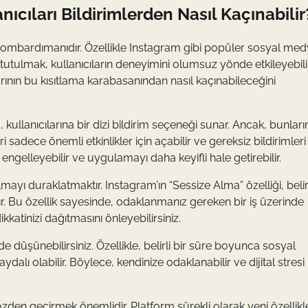
ıcıları Bildirimlerden Nasıl Kaçınabilir
 bombardımanıdır. Özellikle Instagram gibi popüler sosyal me
utulmak, kullanıcıların deneyimini olumsuz yönde etkileyebilir
ının bu kısıtlama karabasanından nasıl kaçınabileceğini
, kullanıcılarına bir dizi bildirim seçeneği sunar. Ancak, bunları
i sadece önemli etkinlikler için açabilir ve gereksiz bildirimleri
ni engelleyebilir ve uygulamayı daha keyifli hale getirebilir.
lmayı duraklatmaktır. Instagram’ın “Sessize Alma” özelliği, belirl
ır. Bu özellik sayesinde, odaklanmanız gereken bir iş üzerinde
kkatinizi dağıtmasını önleyebilirsiniz.
 düşünebilirsiniz. Özellikle, belirli bir süre boyunca sosyal
ı olabilir. Böylece, kendinize odaklanabilir ve dijital stresi
özden geçirmek önemlidir. Platform sürekli olarak yeni özellikl