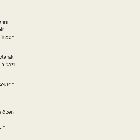
rını
ir
afından
 olarak
ın bazı
şekilde
ye özen
mun