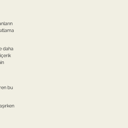
nların
sıtlama
le daha
içerik
nin
eren bu
laşırken