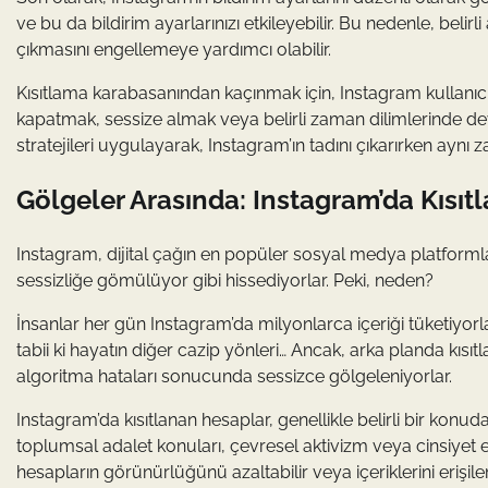
ve bu da bildirim ayarlarınızı etkileyebilir. Bu nedenle, belir
çıkmasını engellemeye yardımcı olabilir.
Kısıtlama karabasanından kaçınmak için, Instagram kullanıcılar
kapatmak, sessize almak veya belirli zaman dilimlerinde devr
stratejileri uygulayarak, Instagram’ın tadını çıkarırken aynı
Gölgeler Arasında: Instagram’da Kısı
Instagram, dijital çağın en popüler sosyal medya platformlar
sessizliğe gömülüyor gibi hissediyorlar. Peki, neden?
İnsanlar her gün Instagram’da milyonlarca içeriği tüketiyorl
tabii ki hayatın diğer cazip yönleri… Ancak, arka planda kısıt
algoritma hataları sonucunda sessizce gölgeleniyorlar.
Instagram’da kısıtlanan hesaplar, genellikle belirli bir konu
toplumsal adalet konuları, çevresel aktivizm veya cinsiyet eş
hesapların görünürlüğünü azaltabilir veya içeriklerini erişilem