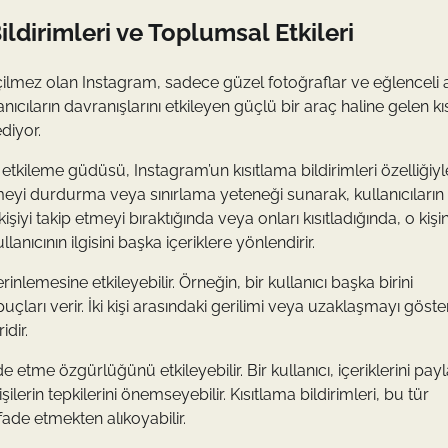
ldirimleri ve Toplumsal Etkileri
çilmez olan Instagram, sadece güzel fotoğraflar ve eğlenceli a
ıcıların davranışlarını etkileyen güçlü bir araç haline gelen kı
diyor.
e etkileme güdüsü, Instagram’un kısıtlama bildirimleri özelliğiy
görmeyi durdurma veya sınırlama yeteneği sunarak, kullanıcıların 
r kişiyi takip etmeyi bıraktığında veya onları kısıtladığında, o kişi
anıcının ilgisini başka içeriklere yönlendirir.
rinlemesine etkileyebilir. Örneğin, bir kullanıcı başka birini
ipuçları verir. İki kişi arasındaki gerilimi veya uzaklaşmayı göst
dir.
de etme özgürlüğünü etkileyebilir. Bir kullanıcı, içeriklerini pay
şilerin tepkilerini önemseyebilir. Kısıtlama bildirimleri, bu tür
fade etmekten alıkoyabilir.