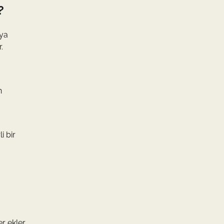
?
dya
.
n
i bir
er ekler