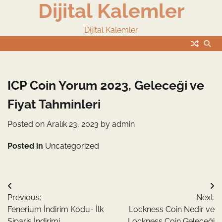
Dijital Kalemler
Skip
to
content
Dijital Kalemler
ICP Coin Yorum 2023, Geleceği ve
Fiyat Tahminleri
Posted on
Aralık 23, 2023
by
admin
Posted in
Uncategorized
Yazı
Previous:
Next:
gezinmesi
Fenerium İndirim Kodu- İlk
Lockness Coin Nedir ve
Sipariş İndirimi
Lockness Coin Geleceği