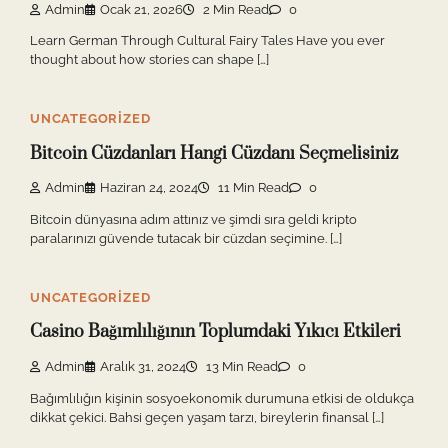
Admin
Ocak 21, 2026
2 Min Read
0
Learn German Through Cultural Fairy Tales Have you ever
thought about how stories can shape […]
UNCATEGORIZED
Bitcoin Cüzdanları Hangi Cüzdanı Seçmelisiniz
Admin
Haziran 24, 2024
11 Min Read
0
Bitcoin dünyasına adım attınız ve şimdi sıra geldi kripto
paralarınızı güvende tutacak bir cüzdan seçimine. […]
UNCATEGORIZED
Casino Bağımlılığının Toplumdaki Yıkıcı Etkileri
Admin
Aralık 31, 2024
13 Min Read
0
Bağımlılığın kişinin sosyoekonomik durumuna etkisi de oldukça
dikkat çekici. Bahsi geçen yaşam tarzı, bireylerin finansal […]