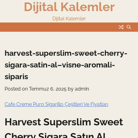
Dijital Kalemler
Skip
to
content
Dijital Kalemler
harvest-superslim-sweet-cherry-
sigara-satin-al–visne-aromali-
siparis
Posted on
Temmuz 6, 2025
by
admin
Cafe Creme Puro Sigarillo Çeşitleri Ve Fiyatları
Harvest Superslim Sweet
Cherry Sigara Satın Al