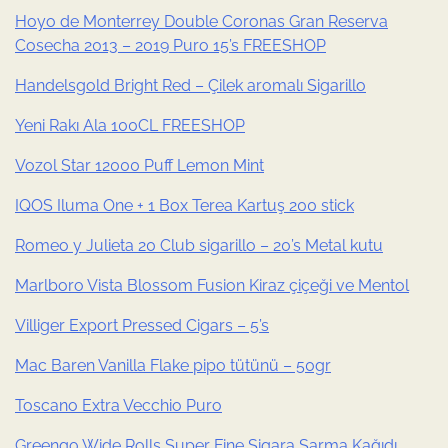
Hoyo de Monterrey Double Coronas Gran Reserva
Cosecha 2013 – 2019 Puro 15’s FREESHOP
Handelsgold Bright Red – Çilek aromalı Sigarillo
Yeni Rakı Ala 100CL FREESHOP
Vozol Star 12000 Puff Lemon Mint
IQOS Iluma One + 1 Box Terea Kartuş 200 stick
Romeo y Julieta 20 Club sigarillo – 20’s Metal kutu
Marlboro Vista Blossom Fusion Kiraz çiçeği ve Mentol
Villiger Export Pressed Cigars – 5’s
Mac Baren Vanilla Flake pipo tütünü – 50gr
Toscano Extra Vecchio Puro
Greengo Wide Rolls Super Fine Sigara Sarma Kağıdı