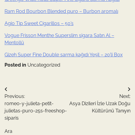
Ram Rod Bourbon Blended puro – Burbon aromalı
Agio Tip Sweet Cigarillos – 50’s
Vogue Frisson Menthe Superslim sigara Satın Al –
Mentollü
Gizeh Super Fine Double sarma kağıdı Yeşil – 20’li Box
Posted in
Uncategorized
Yazı
Previous:
Next:
gezinmesi
romeo-y-julieta-petit-
Asya Dizileri İzle Uzak Doğu
julietas-puro-25s-freeshop-
Kültürünü Tanıyın
siparis
Ara