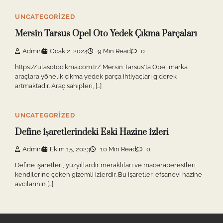
UNCATEGORIZED
Mersin Tarsus Opel Oto Yedek Çıkma Parçaları
Admin
Ocak 2, 2024
9 Min Read
0
https://ulasotocikma.com.tr/ Mersin Tarsus'ta Opel marka
araçlara yönelik çıkma yedek parça ihtiyaçları giderek
artmaktadır. Araç sahipleri, […]
UNCATEGORIZED
Define İşaretlerindeki Eski Hazine İzleri
Admin
Ekim 15, 2023
10 Min Read
0
Define işaretleri, yüzyıllardır meraklıları ve maceraperestleri
kendilerine çeken gizemli izlerdir. Bu işaretler, efsanevi hazine
avcılarının […]