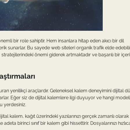
emli bir role sahiptir. Hem insanlara hitap eden akıcı bir dil
ik sunarlar. Bu sayede web siteleri organik trafik elde edebili
a stratejilerindeki önemi giderek artmaktadır ve başarılı bir içer
laştırmaları
uran yenilikçi araçlardır. Geleneksel kalem deneyimini dijital 
rlar. Eğer siz de dijital kalemlere ilgi duyuyor ve hangi model
u yerdesiniz.
tal kalem, kağıt üzerindeki yazılarınızı gerçek zamanlı olarak d
eta birinci sınıf bir kalem gibi hissettirir. Dosyalarınızı hızlıc