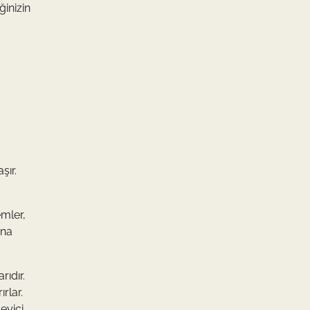
ğinizin
şır.
emler,
ına
rıdır.
rlar.
eyici