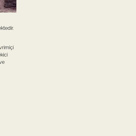
ktedir.
vrimiçi
kici
 ve