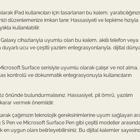
arak iPad kullanıcıları için tasarlanan bu kalem, yaratıcılığınızı
zi düzenlemenize imkan tanır. Hassasiyeti ve tepkime hızıyla 
kla kullanılabilir.
alaxy cihazlarıyla uyumlu olan bu kalem, akıllı telefon veya
a duyarlı ucu ve çeşitli yazılım entegrasyonlarıyla, dijital dün
Microsoft Surface serisiyle uyumlu olarak çalışır ve not alma,
ssas kontrolü ve dokunmatik entegrasyonuyla kullanıcıların
ı göz önünde bulundurmalısınız. Hassasiyet, pil ömrü, yazılım
 karar vermek önemlidir.
 alarak çağımızın teknolojik gereksinimlerine uyum sağlayan ar
 Pen ve Microsoft Surface Pen gibi çeşitli modeller arasınd
en uygun olanı belirleyebilirsiniz. Bu dijital kalemler sayesind