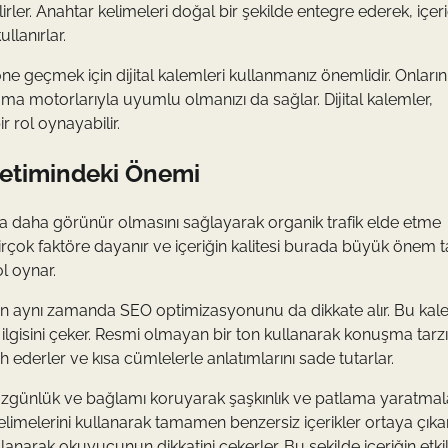
irler. Anahtar kelimeleri doğal bir şekilde entegre ederek, içeri
llanırlar.
 geçmek için dijital kalemleri kullanmanız önemlidir. Onların
rama motorlarıyla uyumlu olmanızı da sağlar. Dijital kalemler,
 rol oynayabilir.
Üretimindeki Önemi
nda daha görünür olmasını sağlayarak organik trafik elde etme
 birçok faktöre dayanır ve içeriğin kalitesi burada büyük önem ta
ol oynar.
tırken aynı zamanda SEO optimizasyonunu da dikkate alır. Bu kal
lgisini çeker. Resmi olmayan bir ton kullanarak konuşma tarz
rcih ederler ve kısa cümlelerle anlatımlarını sade tutarlar.
, özgünlük ve bağlamı koruyarak şaşkınlık ve patlama yaratmala
imelerini kullanarak tamamen benzersiz içerikler ortaya çıkarı
ullanarak okuyucunun dikkatini çekerler. Bu şekilde içeriğin etkil