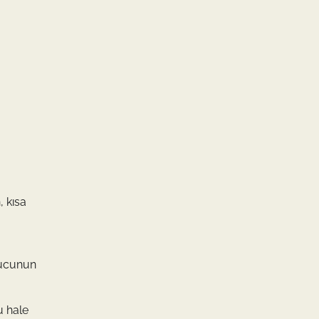
, kısa
uyucunun
u hale