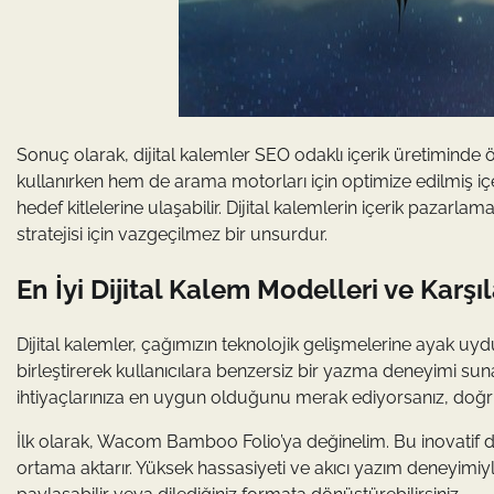
Sonuç olarak, dijital kalemler SEO odaklı içerik üretiminde ön
kullanırken hem de arama motorları için optimize edilmiş içer
hedef kitlelerine ulaşabilir. Dijital kalemlerin içerik pazarlam
stratejisi için vazgeçilmez bir unsurdur.
En İyi Dijital Kalem Modelleri ve Karşı
Dijital kalemler, çağımızın teknolojik gelişmelerine ayak uyd
birleştirerek kullanıcılara benzersiz bir yazma deneyimi suna
ihtiyaçlarınıza en uygun olduğunu merak ediyorsanız, doğr
İlk olarak, Wacom Bamboo Folio’ya değinelim. Bu inovatif diji
ortama aktarır. Yüksek hassasiyeti ve akıcı yazım deneyimiyle ad