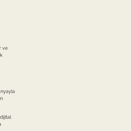
r ve
ik
dünyayla
in
ijital
a