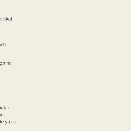
dikkat
yada
 çizim
açlar
an
e yazılı