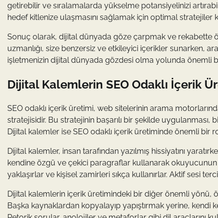
getirebilir ve sıralamalarda yükselme potansiyelinizi artırabil
hedef kitlenize ulaşmasını sağlamak için optimal stratejiler ku
Sonuç olarak, dijital dünyada göze çarpmak ve rekabette öne
uzmanlığı, size benzersiz ve etkileyici içerikler sunarken, a
işletmenizin dijital dünyada gözdesi olma yolunda önemli bir
Dijital Kalemlerin SEO Odaklı İçerik 
SEO odaklı içerik üretimi, web sitelerinin arama motorları
stratejisidir. Bu stratejinin başarılı bir şekilde uygulanması,
Dijital kalemler ise SEO odaklı içerik üretiminde önemli bir r
Dijital kalemler, insan tarafından yazılmış hissiyatını yara
kendine özgü ve çekici paragraflar kullanarak okuyucunun i
yaklaşırlar ve kişisel zamirleri sıkça kullanırlar. Aktif sesi te
Dijital kalemlerin içerik üretimindeki bir diğer önemli yönü
Başka kaynaklardan kopyalayıp yapıştırmak yerine, kendi kel
Retorik sorular, anolojiler ve metaforlar gibi dil araçlarını k