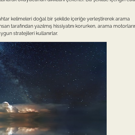
tar kelimeleri doğal bir şekilde içeriğe yerleştirerek arama
İnsan tarafından yazılmış hissiyatını korurken, arama motorları
un stratejileri kullanırlar.