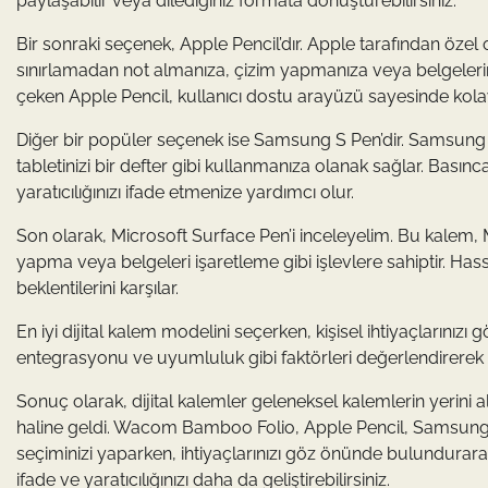
paylaşabilir veya dilediğiniz formata dönüştürebilirsiniz.
Bir sonraki seçenek, Apple Pencil’dır. Apple tarafından özel ol
sınırlamadan not almanıza, çizim yapmanıza veya belgelerini
çeken Apple Pencil, kullanıcı dostu arayüzü sayesinde kolaylı
Diğer bir popüler seçenek ise Samsung S Pen’dir. Samsung G
tabletinizi bir defter gibi kullanmanıza olanak sağlar. Basınc
yaratıcılığınızı ifade etmenize yardımcı olur.
Son olarak, Microsoft Surface Pen’i inceleyelim. Bu kalem, 
yapma veya belgeleri işaretleme gibi işlevlere sahiptir. Ha
beklentilerini karşılar.
En iyi dijital kalem modelini seçerken, kişisel ihtiyaçlarınız
entegrasyonu ve uyumluluk gibi faktörleri değerlendirerek
Sonuç olarak, dijital kalemler geleneksel kalemlerin yerini
haline geldi. Wacom Bamboo Folio, Apple Pencil, Samsung S
seçiminizi yaparken, ihtiyaçlarınızı göz önünde bulundurarak 
ifade ve yaratıcılığınızı daha da geliştirebilirsiniz.