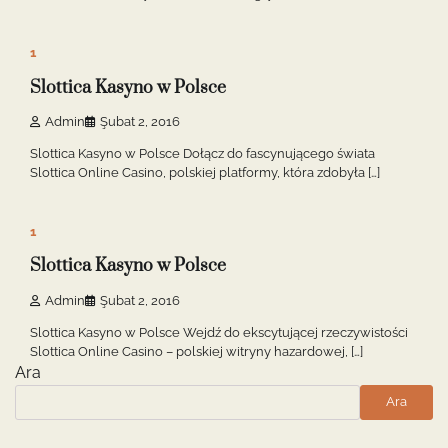
4 min read
0
1
Slottica Kasyno w Polsce
Admin
Şubat 2, 2016
Slottica Kasyno w Polsce Dołącz do fascynującego świata
Slottica Online Casino, polskiej platformy, która zdobyła […]
7 min read
0
1
Slottica Kasyno w Polsce
Admin
Şubat 2, 2016
Slottica Kasyno w Polsce Wejdź do ekscytującej rzeczywistości
Slottica Online Casino – polskiej witryny hazardowej, […]
Ara
Ara