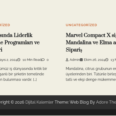
RIZED
UNCATEGORIZED
sında Liderlik
Marvel Compact X si
me Programları ve
Mandalina ve Elma a
i
Sipariş
ayıs 2, 2024
10 Min Read
0
Admin
Ekim 26, 2024
13 
ümüz iş dünyasında kritik bir
Mandalina, citrus grubunun en
şarılı bir şirketin temelinde
üyelerinden biri. Tütünle birle
rin bulunması vardır. […]
tatlı ve ekşi denge mükemmel
right © 2026
Dijital Kalemler
Theme: Web Blog By
Adore Th