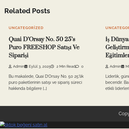
Related Posts
UNCATEGORIZED
UNCATEGO
Quai D’Orsay No. 50 25’s
İş Dünya
Puro FREESHOP Satışı Ve
Geliştir
Siparişi
Eğitimler
Admin
Eylül 3, 2025
2 Min Read
0
Admin
M
Bu makalede, Quai D’Orsay No. 50 25’lik
Liderlik, gün
puro paketlerinin satışı ve sipariş süreci
beceridir. Ba
hakkında bilgilere […]
etkili liderle
Copy