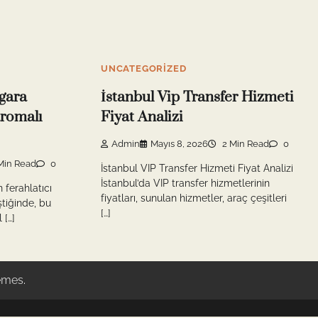
UNCATEGORIZED
gara
İstanbul Vip Transfer Hizmeti
romalı
Fiyat Analizi
Admin
Mayıs 8, 2026
2 Min Read
0
Min Read
0
İstanbul VIP Transfer Hizmeti Fiyat Analizi
İstanbul’da VIP transfer hizmetlerinin
 ferahlatıcı
fiyatları, sunulan hizmetler, araç çeşitleri
ştiğinde, bu
[…]
 […]
emes
.