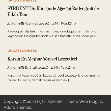
UNCATEGORIZED
STRDENT Diş Kliniğinde Ağız İçi Radyografi ile
Etkili Tanı
Admin
Kasım 15, 2024
11 Min Read
0
Radyografi, diş hekimlerinin ihtiyaç duyduğu önemli bir bilgi
kaynağıdır. Diş çürüklerinden dişeti hastalıklarına kadar pek […]
UNCATEGORIZED
Karsın En Meşhur Yöresel Lezzetleri
Admin
Eylül 26, 2024
11 Min Read
0
Kars, muhteşem doğası kadar, yöresel lezzetleriyle de meşhur
bir yer. Bu şehir, damak tadını keşfetmek […]
Copyright © 2026
Dijital Kalemler
Theme: Web Blog By
Adore Themes
.