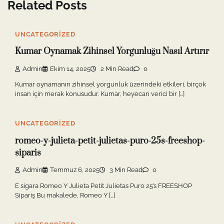
Related Posts
UNCATEGORIZED
Kumar Oynamak Zihinsel Yorgunluğu Nasıl Artırır
Admin
Ekim 14, 2025
2 Min Read
0
Kumar oynamanın zihinsel yorgunluk üzerindeki etkileri, birçok
insan için merak konusudur. Kumar, heyecan verici bir […]
UNCATEGORIZED
romeo-y-julieta-petit-julietas-puro-25s-freeshop-
siparis
Admin
Temmuz 6, 2025
3 Min Read
0
E sigara Romeo Y Julieta Petit Julietas Puro 25’s FREESHOP
Sipariş Bu makalede, Romeo Y […]