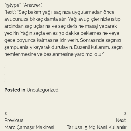
“@type”: “Answer”,
“text”: “Saç bakım yağı, saçınıza uygulamadan önce
avucunuza birkaç damla alın. Yağı avuç içlerinizle ısıtıp,
ardından saç uçlarına ve saç derisine masaj yaparak
yedirin. Yağın saçta en az 30 dakika beklemesine veya
gece boyunca kalmasına izin verin. Sonrasında saçınızı
şampuanla yıkayarak durulayın. Düzenli kullanım, saçın
nemlenmesine ve beslenmesine yardımcı olur.”
}
]
}
Posted in
Uncategorized
Yazı
Previous:
Next:
gezinmesi
Marc Çamaşır Makinesi
Tarlusal 5 Mg Nasıl Kullanılır