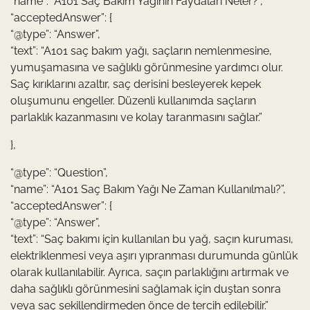
“name”: “A101 Saç Bakım Yağının Faydaları Neler?”,
“acceptedAnswer”: {
“@type”: “Answer”,
“text”: “A101 saç bakım yağı, saçların nemlenmesine,
yumuşamasına ve sağlıklı görünmesine yardımcı olur.
Saç kırıklarını azaltır, saç derisini besleyerek kepek
oluşumunu engeller. Düzenli kullanımda saçların
parlaklık kazanmasını ve kolay taranmasını sağlar.”
},
“@type”: “Question”,
“name”: “A101 Saç Bakım Yağı Ne Zaman Kullanılmalı?”,
“acceptedAnswer”: {
“@type”: “Answer”,
“text”: “Saç bakımı için kullanılan bu yağ, saçın kuruması,
elektriklenmesi veya aşırı yıpranması durumunda günlük
olarak kullanılabilir. Ayrıca, saçın parlaklığını artırmak ve
daha sağlıklı görünmesini sağlamak için duştan sonra
veya saç şekillendirmeden önce de tercih edilebilir.”