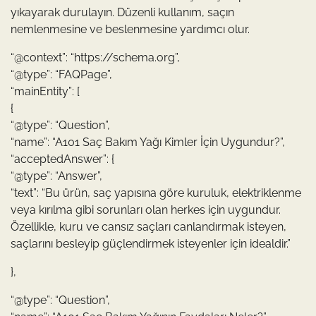
yıkayarak durulayın. Düzenli kullanım, saçın
nemlenmesine ve beslenmesine yardımcı olur.
“@context”: “https://schema.org”,
“@type”: “FAQPage”,
“mainEntity”: [
{
“@type”: “Question”,
“name”: “A101 Saç Bakım Yağı Kimler İçin Uygundur?”,
“acceptedAnswer”: {
“@type”: “Answer”,
“text”: “Bu ürün, saç yapısına göre kuruluk, elektriklenme
veya kırılma gibi sorunları olan herkes için uygundur.
Özellikle, kuru ve cansız saçları canlandırmak isteyen,
saçlarını besleyip güçlendirmek isteyenler için idealdir.”
},
“@type”: “Question”,