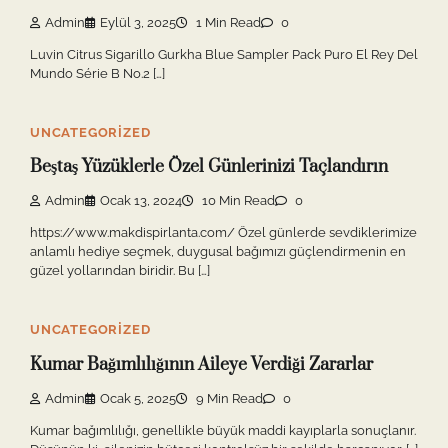
Admin
Eylül 3, 2025
1 Min Read
0
Luvin Citrus Sigarillo Gurkha Blue Sampler Pack Puro El Rey Del
Mundo Série B No.2 […]
UNCATEGORIZED
Beştaş Yüzüklerle Özel Günlerinizi Taçlandırın
Admin
Ocak 13, 2024
10 Min Read
0
https://www.makdispirlanta.com/ Özel günlerde sevdiklerimize
anlamlı hediye seçmek, duygusal bağımızı güçlendirmenin en
güzel yollarından biridir. Bu […]
UNCATEGORIZED
Kumar Bağımlılığının Aileye Verdiği Zararlar
Admin
Ocak 5, 2025
9 Min Read
0
Kumar bağımlılığı, genellikle büyük maddi kayıplarla sonuçlanır.